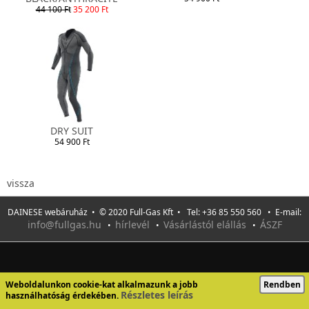
44 100 Ft
35 200 Ft
DRY SUIT
54 900 Ft
vissza
DAINESE webáruház • © 2020 Full-Gas Kft • Tel: +36 85 550 560 • E-mail:
info@fullgas.hu
hírlevél
Vásárlástól elállás
ÁSZF
•
•
•
Weboldalunkon cookie-kat alkalmazunk a jobb
Rendben
Részletes leírás
használhatóság érdekében.