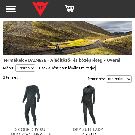
Termékek
DAINESE
Aláöltöző- és középréteg
Overál
»
»
»
Méret:
Csak a készleten lévőket mutatja:
3 termék
Rendezés:
D-CORE DRY SUIT
DRY SUIT LADY
BLACK/ANTHRACITE
54 900 Ft