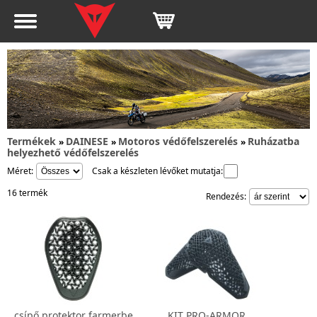
Termékek
DAINESE
Motoros védőfelszerelés
Ruházatba
»
»
»
helyezhető védőfelszerelés
Méret:
Csak a készleten lévőket mutatja:
16 termék
Rendezés:
csípő protektor farmerbe
KIT PRO-ARMOR