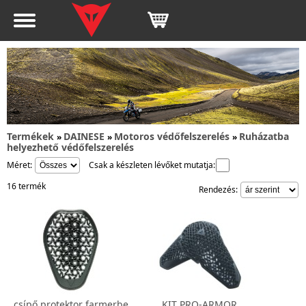
Termékek
DAINESE
Motoros védőfelszerelés
Ruházatba
»
»
»
helyezhető védőfelszerelés
Méret:
Csak a készleten lévőket mutatja:
16 termék
Rendezés:
csípő protektor farmerbe
KIT PRO-ARMOR