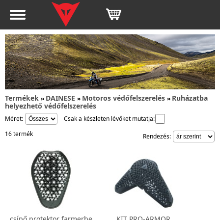
Termékek
DAINESE
Motoros védőfelszerelés
Ruházatba
»
»
»
helyezhető védőfelszerelés
Méret:
Csak a készleten lévőket mutatja:
16 termék
Rendezés:
csípő protektor farmerbe
KIT PRO-ARMOR