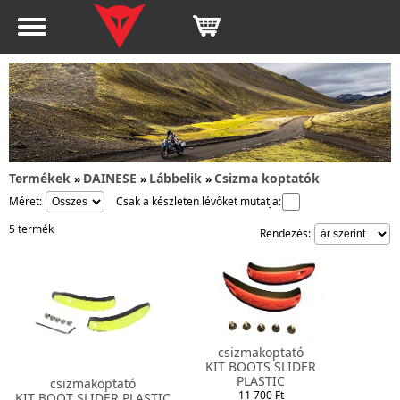
Termékek
DAINESE
Lábbelik
Csizma koptatók
»
»
»
Méret:
Csak a készleten lévőket mutatja:
5 termék
Rendezés:
csizmakoptató
KIT BOOTS SLIDER
PLASTIC
csizmakoptató
11 700 Ft
KIT BOOT SLIDER PLASTIC