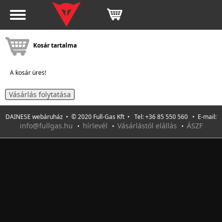
Kosár tartalma
A kosár üres!
Vásárlás folytatása
DAINESE webáruház • © 2020 Full-Gas Kft • Tel: +36 85 550 560 • E-mail:
info@fullgas.hu
hírlevél
Vásárlástól elállás
ÁSZF
•
•
•