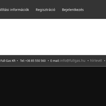
llítási információk
Regisztráció
Bejelentkezés
info@fullgas.hu
hírlevél
ull-Gas Kft • Tel: +36 85 550 560 • E-mail:
•