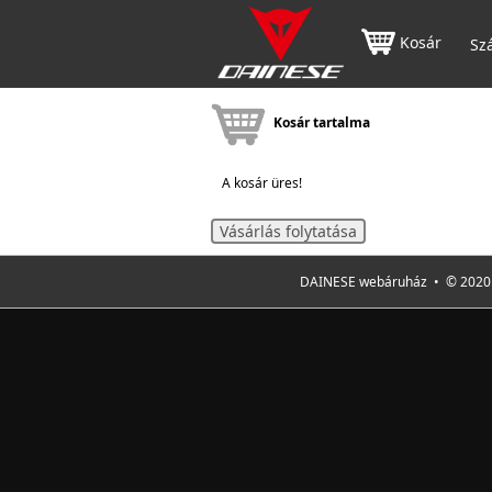
Kosár
Szá
Kosár tartalma
A kosár üres!
Vásárlás folytatása
DAINESE webáruház • © 2020 F