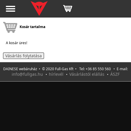
Kosár tartalma
A kosár üres!
Vásárlás folytatása
DAINESE webáruház • © 2020 Full-Gas Kft • Tel: +36 85 550 560 • E-mail:
info@fullgas.hu
hírlevél
Vásárlástól elállás
ÁSZF
•
•
•