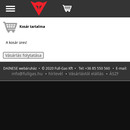
Kosár tartalma
A kosár üres!
Vásárlás folytatása
DAINESE webáruház • © 2020 Full-Gas Kft • Tel: +36 85 550 560 • E-mail:
info@fullgas.hu
hírlevél
Vásárlástól elállás
ÁSZF
•
•
•