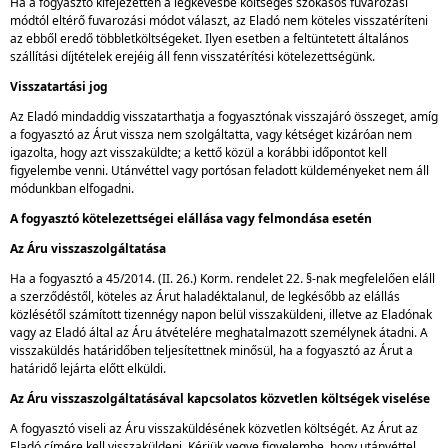
Ha a fogyasztó kifejezetten a legkevésbé költséges szokásos fuvarozási
módtól eltérő fuvarozási módot választ, az Eladó nem köteles visszatéríteni
az ebből eredő többletköltségeket. Ilyen esetben a feltüntetett általános
szállítási díjtételek erejéig áll fenn visszatérítési kötelezettségünk.
Visszatartási jog
Az Eladó mindaddig visszatarthatja a fogyasztónak visszajáró összeget, amíg
a fogyasztó az Árut vissza nem szolgáltatta, vagy kétséget kizáróan nem
igazolta, hogy azt visszaküldte; a kettő közül a korábbi időpontot kell
figyelembe venni. Utánvéttel vagy portósan feladott küldeményeket nem áll
módunkban elfogadni.
A fogyasztó kötelezettségei elállása vagy felmondása esetén
Az Áru visszaszolgáltatása
Ha a fogyasztó a 45/2014. (II. 26.) Korm. rendelet 22. §-nak megfelelően eláll
a szerződéstől, köteles az Árut haladéktalanul, de legkésőbb az elállás
közlésétől számított tizennégy napon belül visszaküldeni, illetve az Eladónak
vagy az Eladó által az Áru átvételére meghatalmazott személynek átadni. A
visszaküldés határidőben teljesítettnek minősül, ha a fogyasztó az Árut a
határidő lejárta előtt elküldi.
Az Áru visszaszolgáltatásával kapcsolatos közvetlen költségek viselése
A fogyasztó viseli az Áru visszaküldésének közvetlen költségét. Az Árut az
Eladó címére kell visszaküldeni. Kérjük vegye figyelembe, hogy utánvéttel