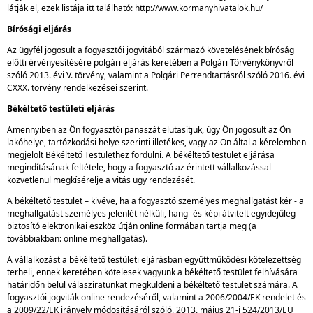
látják el, ezek listája itt található: http://www.kormanyhivatalok.hu/
Bírósági eljárás
Az ügyfél jogosult a fogyasztói jogvitából származó követelésének bíróság
előtti érvényesítésére polgári eljárás keretében a Polgári Törvénykönyvről
szóló 2013. évi V. törvény, valamint a Polgári Perrendtartásról szóló 2016. évi
CXXX. törvény rendelkezései szerint.
Békéltető testületi eljárás
Amennyiben az Ön fogyasztói panaszát elutasítjuk, úgy Ön jogosult az Ön
lakóhelye, tartózkodási helye szerinti illetékes, vagy az Ön által a kérelemben
megjelölt Békéltető Testülethez fordulni. A békéltető testület eljárása
megindításának feltétele, hogy a fogyasztó az érintett vállalkozással
közvetlenül megkísérelje a vitás ügy rendezését.
A békéltető testület – kivéve, ha a fogyasztó személyes meghallgatást kér - a
meghallgatást személyes jelenlét nélküli, hang- és képi átvitelt egyidejűleg
biztosító elektronikai eszköz útján online formában tartja meg (a
továbbiakban: online meghallgatás).
A vállalkozást a békéltető testületi eljárásban együttműködési kötelezettség
terheli, ennek keretében kötelesek vagyunk a békéltető testület felhívására
határidőn belül válasziratunkat megküldeni a békéltető testület számára. A
fogyasztói jogviták online rendezéséről, valamint a 2006/2004/EK rendelet és
a 2009/22/EK irányelv módosításáról szóló, 2013. május 21-i 524/2013/EU