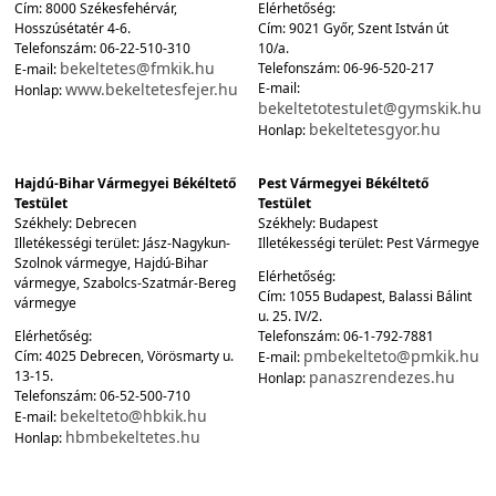
Cím: 8000 Székesfehérvár,
Elérhetőség:
Hosszúsétatér 4-6.
Cím: 9021 Győr, Szent István út
Telefonszám: 06-22-510-310
10/a.
bekeltetes@fmkik.hu
Telefonszám: 06-96-520-217
E-mail:
www.bekeltetesfejer.hu
E-mail:
Honlap:
bekeltetotestulet@gymskik.hu
bekeltetesgyor.hu
Honlap:
Hajdú-Bihar Vármegyei Békéltető
Pest Vármegyei Békéltető
Testület
Testület
Székhely: Debrecen
Székhely: Budapest
Illetékességi terület: Jász-Nagykun-
Illetékességi terület: Pest Vármegye
Szolnok vármegye, Hajdú-Bihar
Elérhetőség:
vármegye, Szabolcs-Szatmár-Bereg
Cím: 1055 Budapest, Balassi Bálint
vármegye
u. 25. IV/2.
Elérhetőség:
Telefonszám: 06-1-792-7881
pmbekelteto@pmkik.hu
Cím: 4025 Debrecen, Vörösmarty u.
E-mail:
13-15.
panaszrendezes.hu
Honlap:
Telefonszám: 06-52-500-710
bekelteto@hbkik.hu
E-mail:
hbmbekeltetes.hu
Honlap: