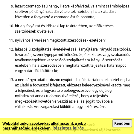
lezárt csomagolású hang-, illetve képfelvétel, valamint számítógépes
szoftver példányának adásvétele tekintetében, ha az átadást
követően a fogyasztó a csomagolást felbontotta;
hírlap, folyóirat és időszaki lap tekintetében, az előfizetéses
szerződések kivételével;
nyilvános árverésen megkötött szerződések esetében;
lakáscélú szolgáltatás kivételével szállásnyújtásra irányuló szerződés,
fuvarozás, személygépjármű-kölcsönzés, étkeztetés vagy szabadidős
tevékenységekhez kapcsolódó szolgáltatásra irányuló szerződés
esetében, ha a szerződésben meghatározott teljesítési határnapot
vagy határidőt kötöttek ki;
a nem tárgyi adathordozón nyújtott digitális tartalom tekintetében, ha
az Eladó a fogyasztó kifejezett, előzetes beleegyezésével kezdte meg
a teljesítést, és a fogyasztó e beleegyezésével egyidejűleg
nyilatkozott annak tudomásul vételéről, hogy a teljesítés
megkezdését követően elveszíti az elállási jogát, továbbá a
vállalkozás visszaigazolást küldött a fogyasztó részére.
Weboldalunkon cookie-kat alkalmazunk a jobb
Rendben
Az áruk megfelelőségének szavatolására vonatkozó
Részletes leírás
használhatóság érdekében.
termékszavatosságra, kellékszavatosságra vonatkozó tájékoztatás