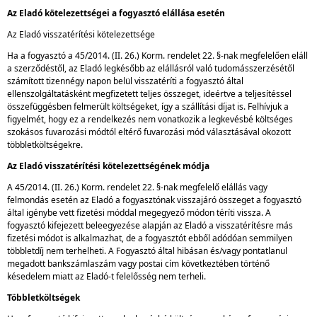
Az Eladó kötelezettségei a fogyasztó elállása esetén
Az Eladó visszatérítési kötelezettsége
Ha a fogyasztó a 45/2014. (II. 26.) Korm. rendelet 22. §-nak megfelelően eláll
a szerződéstől, az Eladó legkésőbb az elállásról való tudomásszerzésétől
számított tizennégy napon belül visszatéríti a fogyasztó által
ellenszolgáltatásként megfizetett teljes összeget, ideértve a teljesítéssel
összefüggésben felmerült költségeket, így a szállítási díjat is. Felhívjuk a
figyelmét, hogy ez a rendelkezés nem vonatkozik a legkevésbé költséges
szokásos fuvarozási módtól eltérő fuvarozási mód választásával okozott
többletköltségekre.
Az Eladó visszatérítési kötelezettségének módja
A 45/2014. (II. 26.) Korm. rendelet 22. §-nak megfelelő elállás vagy
felmondás esetén az Eladó a fogyasztónak visszajáró összeget a fogyasztó
által igénybe vett fizetési móddal megegyező módon téríti vissza. A
fogyasztó kifejezett beleegyezése alapján az Eladó a visszatérítésre más
fizetési módot is alkalmazhat, de a fogyasztót ebből adódóan semmilyen
többletdíj nem terhelheti. A Fogyasztó által hibásan és/vagy pontatlanul
megadott bankszámlaszám vagy postai cím következtében történő
késedelem miatt az Eladó-t felelősség nem terheli.
Többletköltségek