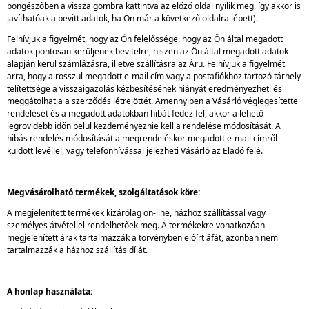
böngészőben a vissza gombra kattintva az előző oldal nyílik meg, így akkor is
javíthatóak a bevitt adatok, ha Ön már a következő oldalra lépett).
Felhívjuk a figyelmét, hogy az Ön felelőssége, hogy az Ön által megadott
adatok pontosan kerüljenek bevitelre, hiszen az Ön által megadott adatok
alapján kerül számlázásra, illetve szállításra az Áru. Felhívjuk a figyelmét
arra, hogy a rosszul megadott e-mail cím vagy a postafiókhoz tartozó tárhely
telítettsége a visszaigazolás kézbesítésének hiányát eredményezheti és
meggátolhatja a szerződés létrejöttét. Amennyiben a Vásárló véglegesítette
rendelését és a megadott adatokban hibát fedez fel, akkor a lehető
legrövidebb időn belül kezdeményeznie kell a rendelése módosítását. A
hibás rendelés módosítását a megrendeléskor megadott e-mail címről
küldött levéllel, vagy telefonhívással jelezheti Vásárló az Eladó felé.
Megvásárolható termékek, szolgáltatások köre:
A megjelenített termékek kizárólag on-line, házhoz szállítással vagy
személyes átvétellel rendelhetőek meg. A termékekre vonatkozóan
megjelenített árak tartalmazzák a törvényben előírt áfát, azonban nem
tartalmazzák a házhoz szállítás díját.
A honlap használata: