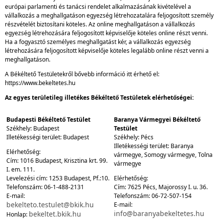
európai parlamenti és tanácsi rendelet alkalmazásának kivételével a
vállalkozás a meghallgatáson egyezség létrehozatalára feljogosított személy
részvételét biztosítani köteles. Az online meghallgatáson a vállalkozás
egyezség létrehozására feljogosított képviselője köteles online részt venni.
Ha a fogyasztó személyes meghallgatást kér, a vállalkozás egyezség
létrehozására feljogosított képviselője köteles legalább online részt venni a
meghallgatáson.
A Békéltető Testületekről bővebb információ itt érhető el:
https://www.bekeltetes.hu
Az egyes területileg illetékes Békéltető Testületek elérhetőségei:
Budapesti Békéltető Testület
Baranya Vármegyei Békéltető
Székhely: Budapest
Testület
Illetékességi terület: Budapest
Székhely: Pécs
Illetékességi terület: Baranya
Elérhetőség:
vármegye, Somogy vármegye, Tolna
Cím: 1016 Budapest, Krisztina krt. 99.
vármegye
I. em. 111.
Levelezési cím: 1253 Budapest, Pf.:10.
Elérhetőség:
Telefonszám: 06-1-488-2131
Cím: 7625 Pécs, Majorossy I. u. 36.
E-mail:
Telefonszám: 06-72-507-154
bekelteto.testulet@bkik.hu
E-mail:
info@baranyabekeltetes.hu
bekeltet.bkik.hu
Honlap: