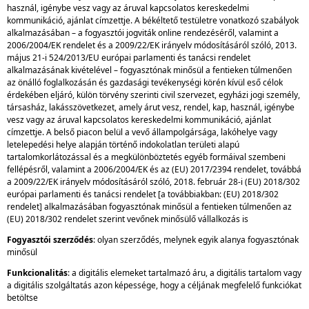
használ, igénybe vesz vagy az áruval kapcsolatos kereskedelmi
kommunikáció, ajánlat címzettje. A békéltető testületre vonatkozó szabályok
alkalmazásában – a fogyasztói jogviták online rendezéséről, valamint a
2006/2004/EK rendelet és a 2009/22/EK irányelv módosításáról szóló, 2013.
május 21-i 524/2013/EU európai parlamenti és tanácsi rendelet
alkalmazásának kivételével – fogyasztónak minősül a fentieken túlmenően
az önálló foglalkozásán és gazdasági tevékenységi körén kívül eső célok
érdekében eljáró, külön törvény szerinti civil szervezet, egyházi jogi személy,
társasház, lakásszövetkezet, amely árut vesz, rendel, kap, használ, igénybe
vesz vagy az áruval kapcsolatos kereskedelmi kommunikáció, ajánlat
címzettje. A belső piacon belül a vevő állampolgársága, lakóhelye vagy
letelepedési helye alapján történő indokolatlan területi alapú
tartalomkorlátozással és a megkülönböztetés egyéb formáival szembeni
fellépésről, valamint a 2006/2004/EK és az (EU) 2017/2394 rendelet, továbbá
a 2009/22/EK irányelv módosításáról szóló, 2018. február 28-i (EU) 2018/302
európai parlamenti és tanácsi rendelet [a továbbiakban: (EU) 2018/302
rendelet] alkalmazásában fogyasztónak minősül a fentieken túlmenően az
(EU) 2018/302 rendelet szerint vevőnek minősülő vállalkozás is
Fogyasztói szerződés
: olyan szerződés, melynek egyik alanya fogyasztónak
minősül
Funkcionalitás
: a digitális elemeket tartalmazó áru, a digitális tartalom vagy
a digitális szolgáltatás azon képessége, hogy a céljának megfelelő funkciókat
betöltse