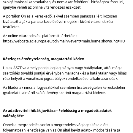
szolgáltatással kapcsolatban, és nem akar feltétlenül bírósághoz fordulni,
igénybe veheti az online vitarendezés eszközét.
A portálon Ön és a kereskedő, akivel szemben panasszal élt, közösen
kiválaszthatják a panasz kezelésével megbízni kívánt vitarendezési
testületet.
Az online vitarendezési platform itt érhető el:
https://webgate.ec.europa.eu/odr/main/?event=main.home.show&lng=HU
Részleges érvénytelenség, magatartási kódex
Ha az ÁSZF valamely pontja jogilag hiányos vagy hatálytalan, attól még a
szerződés további pontjai érvényben maradnak és a hatálytalan vagy hibás
rész helyett a vonatkozó jogszabályok rendelkezései alkalmazandóak.
Az Eladónak nincs a fogyasztókkal szembeni tisztességtelen kereskedelmi
gyakorlat tilalmáról szóló törvény szerinti magatartási kódexe.
Az adatbeviteli hibák javítása - Felelősség a megadott adatok
valóságáért
Önnek a megrendelés során a megrendelés véglegesítése előtt
folyamatosan lehetősége van az Ön által bevitt adatok módosítására (a