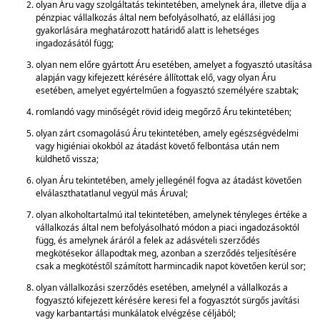
olyan Áru vagy szolgáltatás tekintetében, amelynek ára, illetve díja a
pénzpiac vállalkozás által nem befolyásolható, az elállási jog
gyakorlására meghatározott határidő alatt is lehetséges
ingadozásától függ;
olyan nem előre gyártott Áru esetében, amelyet a fogyasztó utasítása
alapján vagy kifejezett kérésére állítottak elő, vagy olyan Áru
esetében, amelyet egyértelműen a fogyasztó személyére szabtak;
romlandó vagy minőségét rövid ideig megőrző Áru tekintetében;
olyan zárt csomagolású Áru tekintetében, amely egészségvédelmi
vagy higiéniai okokból az átadást követő felbontása után nem
küldhető vissza;
olyan Áru tekintetében, amely jellegénél fogva az átadást követően
elválaszthatatlanul vegyül más Áruval;
olyan alkoholtartalmú ital tekintetében, amelynek tényleges értéke a
vállalkozás által nem befolyásolható módon a piaci ingadozásoktól
függ, és amelynek áráról a felek az adásvételi szerződés
megkötésekor állapodtak meg, azonban a szerződés teljesítésére
csak a megkötéstől számított harmincadik napot követően kerül sor;
olyan vállalkozási szerződés esetében, amelynél a vállalkozás a
fogyasztó kifejezett kérésére keresi fel a fogyasztót sürgős javítási
vagy karbantartási munkálatok elvégzése céljából;