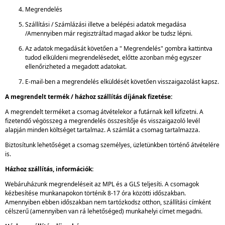
Megrendelés
Szállítási / Számlázási illetve a belépési adatok megadása
/Amennyiben már regisztráltad magad akkor be tudsz lépni.
Az adatok megadását követően a " Megrendelés" gombra kattintva
tudod elküldeni megrendelésedet, előtte azonban még egyszer
ellenőrizheted a megadott adatokat.
E-mail-ben a megrendelés elküldését követően visszaigazolást kapsz.
A megrendelt termék / házhoz szállítás díjának fizetése:
A megrendelt terméket a csomag átvételekor a futárnak kell kifizetni. A
fizetendő végösszeg a megrendelés összesítője és visszaigazoló levél
alapján minden költséget tartalmaz. A számlát a csomag tartalmazza.
Biztosítunk lehetőséget a csomag személyes, üzletünkben történő átvételére
is.
Házhoz szállítás, információk:
Webáruházunk megrendeléseit az MPL és a GLS teljesíti. A csomagok
kézbesítése munkanapokon történik 8-17 óra közötti időszakban.
Amennyiben ebben időszakban nem tartózkodsz otthon, szállítási címként
célszerű (amennyiben van rá lehetőséged) munkahelyi címet megadni.