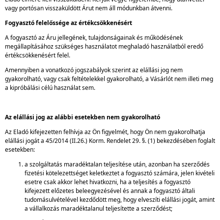
vagy portósan visszaküldött Árut nem áll módunkban átvenni.
Fogyasztó felelőssége az értékcsökkenésért
A fogyasztó az Áru jellegének, tulajdonságainak és működésének
megállapításához szükséges használatot meghaladó használatból eredő
értékcsökkenésért felel.
Amennyiben a vonatkozó jogszabályok szerint az elállási jog nem
gyakorolható, vagy csak feltételekkel gyakorolható, a Vásárlót nem illeti meg
a kipróbálási célú használat sem.
Az elállási jog az alábbi esetekben nem gyakorolható
Az Eladó kifejezetten felhívja az Ön figyelmét, hogy Ön nem gyakorolhatja
elállási jogát a 45/2014 (II.26.) Korm. Rendelet 29. §. (1) bekezdésében foglalt
esetekben:
a szolgáltatás maradéktalan teljesítése után, azonban ha szerződés
fizetési kötelezettséget keletkeztet a fogyasztó számára, jelen kivételi
esetre csak akkor lehet hivatkozni, ha a teljesítés a fogyasztó
kifejezett előzetes beleegyezésével és annak a fogyasztó általi
tudomásulvételével kezdődött meg, hogy elveszíti elállási jogát, amint
a vállalkozás maradéktalanul teljesítette a szerződést;