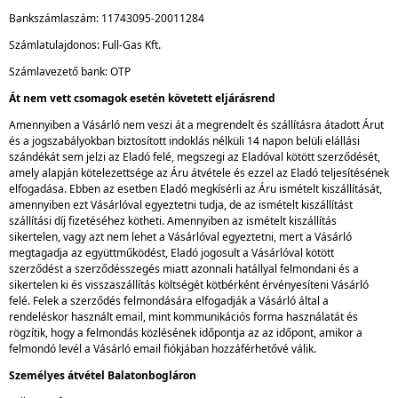
Bankszámlaszám: 11743095-20011284
Számlatulajdonos: Full-Gas Kft.
Számlavezető bank: OTP
Át nem vett csomagok esetén követett eljárásrend
Amennyiben a Vásárló nem veszi át a megrendelt és szállításra átadott Árut
és a jogszabályokban biztosított indoklás nélküli 14 napon belüli elállási
szándékát sem jelzi az Eladó felé, megszegi az Eladóval kötött szerződését,
amely alapján kötelezettsége az Áru átvétele és ezzel az Eladó teljesítésének
elfogadása. Ebben az esetben Eladó megkísérli az Áru ismételt kiszállítását,
amennyiben ezt Vásárlóval egyeztetni tudja, de az ismételt kiszállítást
szállítási díj fizetéséhez kötheti. Amennyiben az ismételt kiszállítás
sikertelen, vagy azt nem lehet a Vásárlóval egyeztetni, mert a Vásárló
megtagadja az együttműködést, Eladó jogosult a Vásárlóval kötött
szerződést a szerződésszegés miatt azonnali hatállyal felmondani és a
sikertelen ki és visszaszállítás költségét kötbérként érvényesíteni Vásárló
felé. Felek a szerződés felmondására elfogadják a Vásárló által a
rendeléskor használt email, mint kommunikációs forma használatát és
rögzítik, hogy a felmondás közlésének időpontja az az időpont, amikor a
felmondó levél a Vásárló email fiókjában hozzáférhetővé válik.
Személyes átvétel Balatonbogláron