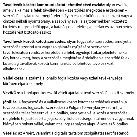
Távollévők közötti kommunikációt lehetővé tévő eszköz
: olyan eszköz,
amely alkalmas a felek távollétében – szerződés megkötése érdekében –
szerződési nyilatkozat megtételére. Ilyen eszköz különösen a címzett vagy a
címzés nélküli nyomtatvány, a szabványlevél, a sajtótermékben közzétett
hirdetés megrendelőlappal, a katalógus, a telefon, a telefax és az internetes
hozzáférést biztosító eszköz
Távollévők között kötött szerződés
: olyan fogyasztói szerződés, amelyet a
szerződés szerinti Áru vagy szolgáltatás nyújtására szervezett
távértékesítési rendszer keretében a felek egyidejű fizikai jelenléte nélkül
úgy kötnek meg, hogy a szerződés megkötése érdekében a szerződő felek
kizárólag távollévők közötti kommunikációt lehetővé tévő eszközt
alkalmaznak
Vállalkozás
: a szakmája, önálló foglalkozása vagy üzleti tevékenysége
körében eljáró személy
Vevő/Ön
: a Honlapon keresztül vételi ajánlatot tevő szerződést kötő személy
Jótállás
: A fogyasztó és a vállalkozás között kötött szerződések esetén (a
továbbiakban: fogyasztói szerződés) a Polgári Törvénykönyv szerinti, a
szerződés teljesítéséért vállalt jótállás, amelyet a vállalkozás a szerződés
megfelelő teljesítéséért a jogszabályi kötelezettségén túlmenően vagy annak
hiányában önként vállal, valamint a jogszabályon alapuló kötelező jótállás
Vételár
: az Áruért, valamint a digitális tartalom szolgáltatásáért fizetendő