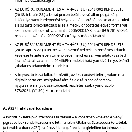
információszabadságról
AZ EURÓPAI PARLAMENT ÉS A TANÁCS (EU) 2018/302 RENDELETE
(2018. február 28.) a belső piacon belül a vevő állampolgársága,
lakóhelye vagy letelepedési helye alapján történő indokolatlan területi
alapú tartalomkorlátozással és a megkülönböztetés egyéb formáival
szembeni fellépésről, valamint a 2006/2004/EK és az (EU) 2017/2394
rendelet, továbbá a 2009/22/EK irányelv módosításáról
AZ EURÓPAI PARLAMENT ÉS A TANÁCS (EU) 2016/679 RENDELETE
(2016. április 27.) a természetes személyeknek a személyes adatok
kezelése tekintetében történő védelméről és az ilyen adatok szabad
áramlásáról, valamint a 95/46/EK rendelet hatályon kívül helyezéséről
(általános adatvédelmi rendelet)
A fogyasztó és vállalkozás közötti, az áruk adásvételére, valamint a
digitális tartalom szolgáltatására és digitális szolgáltatások
nyújtására irányuló szerződések részletes szabályairól szóló
373/2021. (VI. 30.) Korm. rendelet
Az ÁSZF hatálya, elfogadása
A közöttünk létrejövő szerződés tartalmát – a vonatkozó kötelező érvényű
jogszabályok rendelkezései mellett – a jelen Általános Szerződési Feltételek
(a továbbiakban: ÁSZF) határozzák meg. Ennek megfelelően tartalmazza a