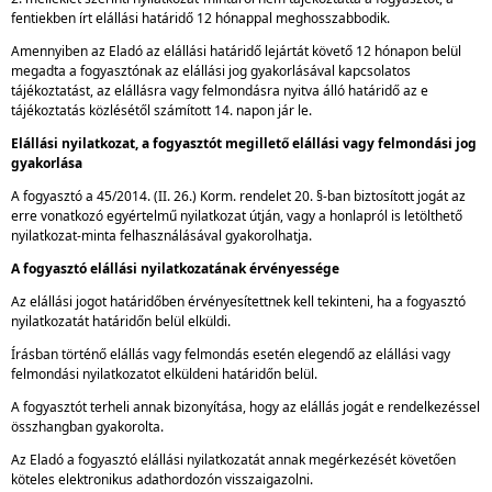
fentiekben írt elállási határidő 12 hónappal meghosszabbodik.
Amennyiben az Eladó az elállási határidő lejártát követő 12 hónapon belül
megadta a fogyasztónak az elállási jog gyakorlásával kapcsolatos
tájékoztatást, az elállásra vagy felmondásra nyitva álló határidő az e
tájékoztatás közlésétől számított 14. napon jár le.
Elállási nyilatkozat, a fogyasztót megillető elállási vagy felmondási jog
gyakorlása
A fogyasztó a 45/2014. (II. 26.) Korm. rendelet 20. §-ban biztosított jogát az
erre vonatkozó egyértelmű nyilatkozat útján, vagy a honlapról is letölthető
nyilatkozat-minta felhasználásával gyakorolhatja.
A fogyasztó elállási nyilatkozatának érvényessége
Az elállási jogot határidőben érvényesítettnek kell tekinteni, ha a fogyasztó
nyilatkozatát határidőn belül elküldi.
Írásban történő elállás vagy felmondás esetén elegendő az elállási vagy
felmondási nyilatkozatot elküldeni határidőn belül.
A fogyasztót terheli annak bizonyítása, hogy az elállás jogát e rendelkezéssel
összhangban gyakorolta.
Az Eladó a fogyasztó elállási nyilatkozatát annak megérkezését követően
köteles elektronikus adathordozón visszaigazolni.