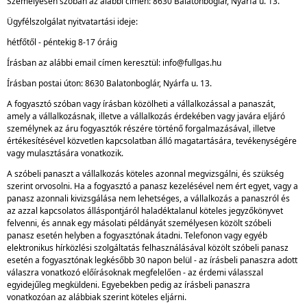
Személyesen szóban az alábbi címen: 8630 Balatonboglár, Nyárfa u. 13.
Ügyfélszolgálat nyitvatartási ideje:
hétfőtől - péntekig 8-17 óráig
Írásban az alábbi email címen keresztül: info@fullgas.hu
Írásban postai úton: 8630 Balatonboglár, Nyárfa u. 13.
A fogyasztó szóban vagy írásban közölheti a vállalkozással a panaszát,
amely a vállalkozásnak, illetve a vállalkozás érdekében vagy javára eljáró
személynek az áru fogyasztók részére történő forgalmazásával, illetve
értékesítésével közvetlen kapcsolatban álló magatartására, tevékenységére
vagy mulasztására vonatkozik.
A szóbeli panaszt a vállalkozás köteles azonnal megvizsgálni, és szükség
szerint orvosolni. Ha a fogyasztó a panasz kezelésével nem ért egyet, vagy a
panasz azonnali kivizsgálása nem lehetséges, a vállalkozás a panaszról és
az azzal kapcsolatos álláspontjáról haladéktalanul köteles jegyzőkönyvet
felvenni, és annak egy másolati példányát személyesen közölt szóbeli
panasz esetén helyben a fogyasztónak átadni. Telefonon vagy egyéb
elektronikus hírközlési szolgáltatás felhasználásával közölt szóbeli panasz
esetén a fogyasztónak legkésőbb 30 napon belül - az írásbeli panaszra adott
válaszra vonatkozó előírásoknak megfelelően - az érdemi válasszal
egyidejűleg megküldeni. Egyebekben pedig az írásbeli panaszra
vonatkozóan az alábbiak szerint köteles eljárni.