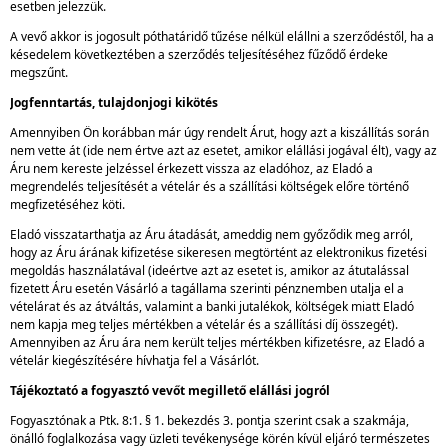
esetben jelezzük.
A vevő akkor is jogosult póthatáridő tűzése nélkül elállni a szerződéstől, ha a
késedelem következtében a szerződés teljesítéséhez fűződő érdeke
megszűnt.
Jogfenntartás, tulajdonjogi kikötés
Amennyiben Ön korábban már úgy rendelt Árut, hogy azt a kiszállítás során
nem vette át (ide nem értve azt az esetet, amikor elállási jogával élt), vagy az
Áru nem kereste jelzéssel érkezett vissza az eladóhoz, az Eladó a
megrendelés teljesítését a vételár és a szállítási költségek előre történő
megfizetéséhez köti.
Eladó visszatarthatja az Áru átadását, ameddig nem győződik meg arról,
hogy az Áru árának kifizetése sikeresen megtörtént az elektronikus fizetési
megoldás használatával (ideértve azt az esetet is, amikor az átutalással
fizetett Áru esetén Vásárló a tagállama szerinti pénznemben utalja el a
vételárat és az átváltás, valamint a banki jutalékok, költségek miatt Eladó
nem kapja meg teljes mértékben a vételár és a szállítási díj összegét).
Amennyiben az Áru ára nem került teljes mértékben kifizetésre, az Eladó a
vételár kiegészítésére hívhatja fel a Vásárlót.
Tájékoztató a fogyasztó vevőt megillető elállási jogról
Fogyasztónak a Ptk. 8:1. § 1. bekezdés 3. pontja szerint csak a szakmája,
önálló foglalkozása vagy üzleti tevékenysége körén kívül eljáró természetes