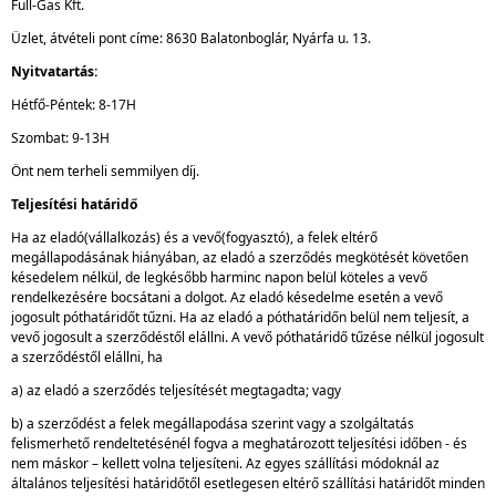
Full-Gas Kft.
Üzlet, átvételi pont címe: 8630 Balatonboglár, Nyárfa u. 13.
Nyitvatartás:
Hétfő-Péntek: 8-17H
Szombat: 9-13H
Önt nem terheli semmilyen díj.
Teljesítési határidő
Ha az eladó(vállalkozás) és a vevő(fogyasztó), a felek eltérő
megállapodásának hiányában, az eladó a szerződés megkötését követően
késedelem nélkül, de legkésőbb harminc napon belül köteles a vevő
rendelkezésére bocsátani a dolgot. Az eladó késedelme esetén a vevő
jogosult póthatáridőt tűzni. Ha az eladó a póthatáridőn belül nem teljesít, a
vevő jogosult a szerződéstől elállni. A vevő póthatáridő tűzése nélkül jogosult
a szerződéstől elállni, ha
a) az eladó a szerződés teljesítését megtagadta; vagy
b) a szerződést a felek megállapodása szerint vagy a szolgáltatás
felismerhető rendeltetésénél fogva a meghatározott teljesítési időben - és
nem máskor – kellett volna teljesíteni. Az egyes szállítási módoknál az
általános teljesítési határidőtől esetlegesen eltérő szállítási határidőt minden