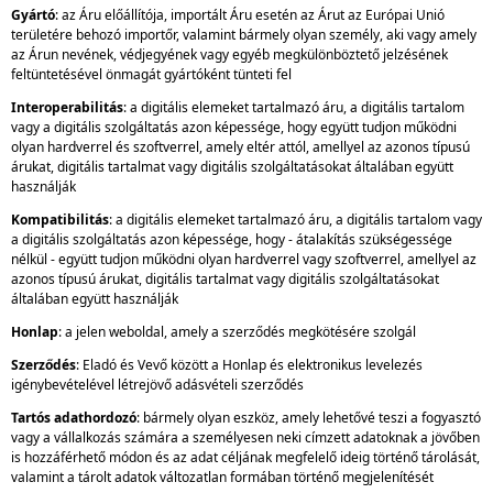
Gyártó
: az Áru előállítója, importált Áru esetén az Árut az Európai Unió
területére behozó importőr, valamint bármely olyan személy, aki vagy amely
az Árun nevének, védjegyének vagy egyéb megkülönböztető jelzésének
feltüntetésével önmagát gyártóként tünteti fel
Interoperabilitás
: a digitális elemeket tartalmazó áru, a digitális tartalom
vagy a digitális szolgáltatás azon képessége, hogy együtt tudjon működni
olyan hardverrel és szoftverrel, amely eltér attól, amellyel az azonos típusú
árukat, digitális tartalmat vagy digitális szolgáltatásokat általában együtt
használják
Kompatibilitás
: a digitális elemeket tartalmazó áru, a digitális tartalom vagy
a digitális szolgáltatás azon képessége, hogy - átalakítás szükségessége
nélkül - együtt tudjon működni olyan hardverrel vagy szoftverrel, amellyel az
azonos típusú árukat, digitális tartalmat vagy digitális szolgáltatásokat
általában együtt használják
Honlap
: a jelen weboldal, amely a szerződés megkötésére szolgál
Szerződés
: Eladó és Vevő között a Honlap és elektronikus levelezés
igénybevételével létrejövő adásvételi szerződés
Tartós adathordozó
: bármely olyan eszköz, amely lehetővé teszi a fogyasztó
vagy a vállalkozás számára a személyesen neki címzett adatoknak a jövőben
is hozzáférhető módon és az adat céljának megfelelő ideig történő tárolását,
valamint a tárolt adatok változatlan formában történő megjelenítését