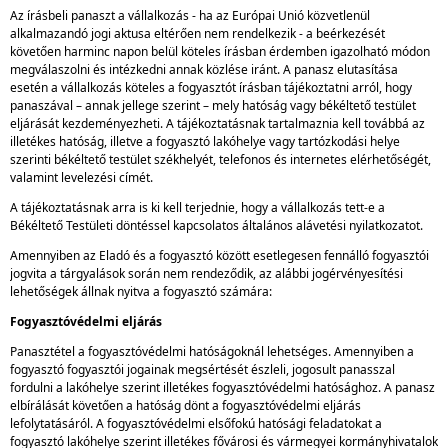
Az írásbeli panaszt a vállalkozás - ha az Európai Unió közvetlenül
alkalmazandó jogi aktusa eltérően nem rendelkezik - a beérkezését
követően harminc napon belül köteles írásban érdemben igazolható módon
megválaszolni és intézkedni annak közlése iránt. A panasz elutasítása
esetén a vállalkozás köteles a fogyasztót írásban tájékoztatni arról, hogy
panaszával – annak jellege szerint – mely hatóság vagy békéltető testület
eljárását kezdeményezheti. A tájékoztatásnak tartalmaznia kell továbbá az
illetékes hatóság, illetve a fogyasztó lakóhelye vagy tartózkodási helye
szerinti békéltető testület székhelyét, telefonos és internetes elérhetőségét,
valamint levelezési címét.
A tájékoztatásnak arra is ki kell terjednie, hogy a vállalkozás tett-e a
Békéltető Testületi döntéssel kapcsolatos általános alávetési nyilatkozatot.
Amennyiben az Eladó és a fogyasztó között esetlegesen fennálló fogyasztói
jogvita a tárgyalások során nem rendeződik, az alábbi jogérvényesítési
lehetőségek állnak nyitva a fogyasztó számára:
Fogyasztóvédelmi eljárás
Panasztétel a fogyasztóvédelmi hatóságoknál lehetséges. Amennyiben a
fogyasztó fogyasztói jogainak megsértését észleli, jogosult panasszal
fordulni a lakóhelye szerint illetékes fogyasztóvédelmi hatósághoz. A panasz
elbírálását követően a hatóság dönt a fogyasztóvédelmi eljárás
lefolytatásáról. A fogyasztóvédelmi elsőfokú hatósági feladatokat a
fogyasztó lakóhelye szerint illetékes fővárosi és vármegyei kormányhivatalok