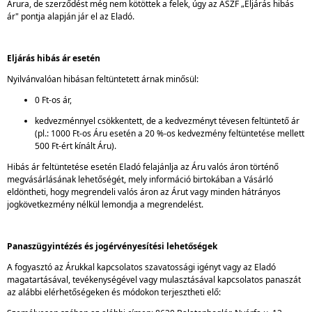
Árura, de szerződést még nem kötöttek a felek, úgy az ÁSZF „Eljárás hibás
ár" pontja alapján jár el az Eladó.
Eljárás hibás ár esetén
Nyilvánvalóan hibásan feltüntetett árnak minősül:
0 Ft-os ár,
kedvezménnyel csökkentett, de a kedvezményt tévesen feltüntető ár
(pl.: 1000 Ft-os Áru esetén a 20 %-os kedvezmény feltüntetése mellett
500 Ft-ért kínált Áru).
Hibás ár feltüntetése esetén Eladó felajánlja az Áru valós áron történő
megvásárlásának lehetőségét, mely információ birtokában a Vásárló
eldöntheti, hogy megrendeli valós áron az Árut vagy minden hátrányos
jogkövetkezmény nélkül lemondja a megrendelést.
Panaszügyintézés és jogérvényesítési lehetőségek
A fogyasztó az Árukkal kapcsolatos szavatossági igényt vagy az Eladó
magatartásával, tevékenységével vagy mulasztásával kapcsolatos panaszát
az alábbi elérhetőségeken és módokon terjesztheti elő: