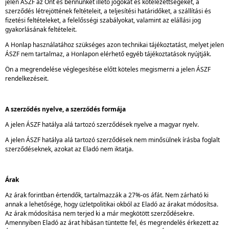
jelen ÁSZF az Önt és bennünket illető jogokat és kötelezettségeket, a
szerződés létrejöttének feltételeit, a teljesítési határidőket, a szállítási és
fizetési feltételeket, a felelősségi szabályokat, valamint az elállási jog
gyakorlásának feltételeit.
A Honlap használatához szükséges azon technikai tájékoztatást, melyet jelen
ÁSZF nem tartalmaz, a Honlapon elérhető egyéb tájékoztatások nyújtják.
Ön a megrendelése véglegesítése előtt köteles megismerni a jelen ÁSZF
rendelkezéseit.
A szerződés nyelve, a szerződés formája
A jelen ÁSZF hatálya alá tartozó szerződések nyelve a magyar nyelv.
A jelen ÁSZF hatálya alá tartozó szerződések nem minősülnek írásba foglalt
szerződéseknek, azokat az Eladó nem iktatja.
Árak
Az árak forintban értendők, tartalmazzák a 27%-os áfát. Nem zárható ki
annak a lehetősége, hogy üzletpolitikai okból az Eladó az árakat módosítsa.
Az árak módosítása nem terjed ki a már megkötött szerződésekre.
Amennyiben Eladó az árat hibásan tüntette fel, és megrendelés érkezett az