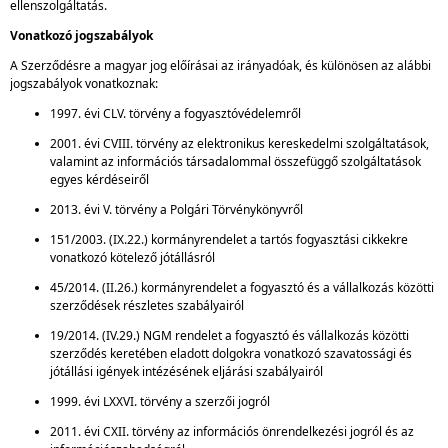
ellenszolgáltatás.
Vonatkozó jogszabályok
A Szerződésre a magyar jog előírásai az irányadóak, és különösen az alábbi
jogszabályok vonatkoznak:
1997. évi CLV. törvény a fogyasztóvédelemről
2001. évi CVIII. törvény az elektronikus kereskedelmi szolgáltatások,
valamint az információs társadalommal összefüggő szolgáltatások
egyes kérdéseiről
2013. évi V. törvény a Polgári Törvénykönyvről
151/2003. (IX.22.) kormányrendelet a tartós fogyasztási cikkekre
vonatkozó kötelező jótállásról
45/2014. (II.26.) kormányrendelet a fogyasztó és a vállalkozás közötti
szerződések részletes szabályairól
19/2014. (IV.29.) NGM rendelet a fogyasztó és vállalkozás közötti
szerződés keretében eladott dolgokra vonatkozó szavatossági és
jótállási igények intézésének eljárási szabályairól
1999. évi LXXVI. törvény a szerzői jogról
2011. évi CXII. törvény az információs önrendelkezési jogról és az