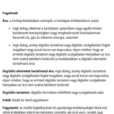
Fogalmak:
Áru
: a Honlap kínálatában szereplő, a Honlapon értékesítésre szánt:
ingó dolog, ideértve a tartályban, palackban vagy egyéb módon
korlátozott mennyiségben vagy meghatározott űrtartalommal
kiszerelt víz, gáz és villamos energia, valamint
ingó dolog, amely digitális tartalmat vagy digitális szolgáltatást foglal
magában vagy azzal össze van kapcsolva, olyan módon, hogy az
érintett digitális tartalom vagy digitális szolgáltatás hiányában az áru
nem tudná betölteni funkcióit (a továbbiakban: a digitális elemeket
tartalmazó áru)
Digitális elemeket tartalmazó áru
: ingó dolog, amely digitális tartalmat
vagy digitális szolgáltatást foglal magában, vagy azzal össze van kapcsolva,
olyan módon, hogy az érintett digitális tartalom vagy digitális szolgáltatás
hiányában az áru nem tudná betölteni funkcióit
Digitális tartalom
: digitális formában előállított vagy szolgáltatott adat
Felek
: Eladó és Vevő együttesen
Fogyasztó
: az önálló foglalkozásán és gazdasági tevékenységén kívül eső
célok érdekében eljáró természetes személy, aki árut vesz, rendel, kap,