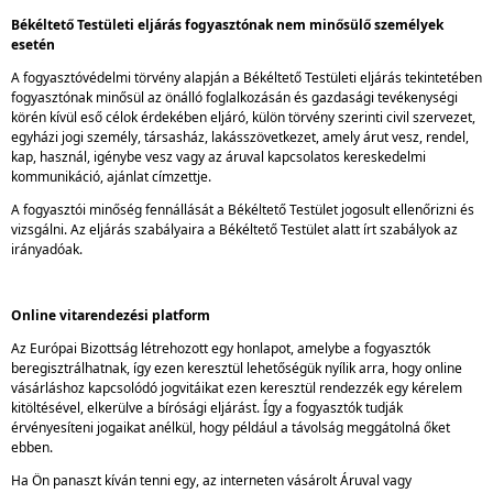
Békéltető Testületi eljárás fogyasztónak nem minősülő személyek
esetén
A fogyasztóvédelmi törvény alapján a Békéltető Testületi eljárás tekintetében
fogyasztónak minősül az önálló foglalkozásán és gazdasági tevékenységi
körén kívül eső célok érdekében eljáró, külön törvény szerinti civil szervezet,
egyházi jogi személy, társasház, lakásszövetkezet, amely árut vesz, rendel,
kap, használ, igénybe vesz vagy az áruval kapcsolatos kereskedelmi
kommunikáció, ajánlat címzettje.
A fogyasztói minőség fennállását a Békéltető Testület jogosult ellenőrizni és
vizsgálni. Az eljárás szabályaira a Békéltető Testület alatt írt szabályok az
irányadóak.
Online vitarendezési platform
Az Európai Bizottság létrehozott egy honlapot, amelybe a fogyasztók
beregisztrálhatnak, így ezen keresztül lehetőségük nyílik arra, hogy online
vásárláshoz kapcsolódó jogvitáikat ezen keresztül rendezzék egy kérelem
kitöltésével, elkerülve a bírósági eljárást. Így a fogyasztók tudják
érvényesíteni jogaikat anélkül, hogy például a távolság meggátolná őket
ebben.
Ha Ön panaszt kíván tenni egy, az interneten vásárolt Áruval vagy