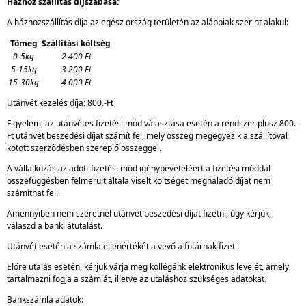
Házhoz szállítás díjszabása:
A házhozszállítás díja az egész ország területén az alábbiak szerint alakul:
Tömeg
Szállítási költség
0-5kg
2 400 Ft
5-15kg
3 200 Ft
15-30kg
4 000 Ft
Utánvét kezelés díja: 800.-Ft
Figyelem, az utánvétes fizetési mód választása esetén a rendszer plusz 800.-
Ft utánvét beszedési díjat számít fel, mely összeg megegyezik a szállítóval
kötött szerződésben szereplő összeggel.
A vállalkozás az adott fizetési mód igénybevételéért a fizetési móddal
összefüggésben felmerült általa viselt költséget meghaladó díjat nem
számíthat fel.
Amennyiben nem szeretnél utánvét beszedési díjat fizetni, úgy kérjük,
válaszd a banki átutalást.
Utánvét esetén a számla ellenértékét a vevő a futárnak fizeti.
Előre utalás esetén, kérjük várja meg kollégánk elektronikus levelét, amely
tartalmazni fogja a számlát, illetve az utaláshoz szükséges adatokat.
Bankszámla adatok: