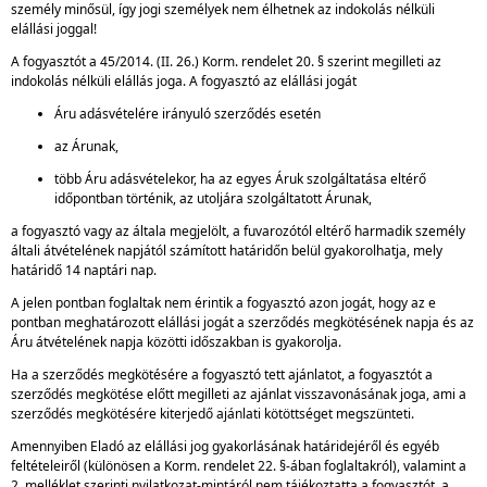
személy minősül, így jogi személyek nem élhetnek az indokolás nélküli
elállási joggal!
A fogyasztót a 45/2014. (II. 26.) Korm. rendelet 20. § szerint megilleti az
indokolás nélküli elállás joga. A fogyasztó az elállási jogát
Áru adásvételére irányuló szerződés esetén
az Árunak,
több Áru adásvételekor, ha az egyes Áruk szolgáltatása eltérő
időpontban történik, az utoljára szolgáltatott Árunak,
a fogyasztó vagy az általa megjelölt, a fuvarozótól eltérő harmadik személy
általi átvételének napjától számított határidőn belül gyakorolhatja, mely
határidő 14 naptári nap.
A jelen pontban foglaltak nem érintik a fogyasztó azon jogát, hogy az e
pontban meghatározott elállási jogát a szerződés megkötésének napja és az
Áru átvételének napja közötti időszakban is gyakorolja.
Ha a szerződés megkötésére a fogyasztó tett ajánlatot, a fogyasztót a
szerződés megkötése előtt megilleti az ajánlat visszavonásának joga, ami a
szerződés megkötésére kiterjedő ajánlati kötöttséget megszünteti.
Amennyiben Eladó az elállási jog gyakorlásának határidejéről és egyéb
feltételeiről (különösen a Korm. rendelet 22. §-ában foglaltakról), valamint a
2. melléklet szerinti nyilatkozat-mintáról nem tájékoztatta a fogyasztót, a