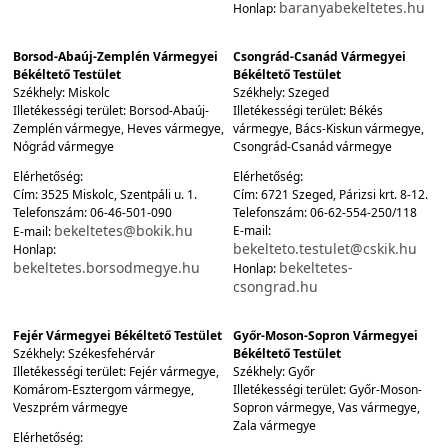
baranyabekeltetes.hu
Honlap:
Borsod-Abaúj-Zemplén Vármegyei
Csongrád-Csanád Vármegyei
Békéltető Testület
Békéltető Testület
Székhely: Miskolc
Székhely: Szeged
Illetékességi terület: Borsod-Abaúj-
Illetékességi terület: Békés
Zemplén vármegye, Heves vármegye,
vármegye, Bács-Kiskun vármegye,
Nógrád vármegye
Csongrád-Csanád vármegye
Elérhetőség:
Elérhetőség:
Cím: 3525 Miskolc, Szentpáli u. 1.
Cím: 6721 Szeged, Párizsi krt. 8-12.
Telefonszám: 06-46-501-090
Telefonszám: 06-62-554-250/118
bekeltetes@bokik.hu
E-mail:
E-mail:
bekelteto.testulet@cskik.hu
Honlap:
bekeltetes.borsodmegye.hu
bekeltetes-
Honlap:
csongrad.hu
Fejér Vármegyei Békéltető Testület
Győr-Moson-Sopron Vármegyei
Székhely: Székesfehérvár
Békéltető Testület
Illetékességi terület: Fejér vármegye,
Székhely: Győr
Komárom-Esztergom vármegye,
Illetékességi terület: Győr-Moson-
Veszprém vármegye
Sopron vármegye, Vas vármegye,
Zala vármegye
Elérhetőség: