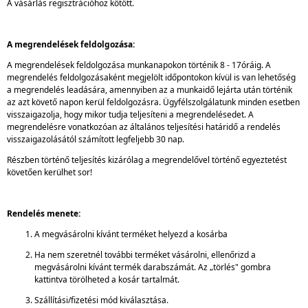
A vásárlás regisztrációhoz kötött.
A megrendelések feldolgozása:
A megrendelések feldolgozása munkanapokon történik 8 - 17óráig. A
megrendelés feldolgozásaként megjelölt időpontokon kívül is van lehetőség
a megrendelés leadására, amennyiben az a munkaidő lejárta után történik
az azt követő napon kerül feldolgozásra. Ügyfélszolgálatunk minden esetben
visszaigazolja, hogy mikor tudja teljesíteni a megrendelésedet. A
megrendelésre vonatkozóan az általános teljesítési határidő a rendelés
visszaigazolásától számított legfeljebb 30 nap.
Részben történő teljesítés kizárólag a megrendelővel történő egyeztetést
követően kerülhet sor!
Rendelés menete:
A megvásárolni kívánt terméket helyezd a kosárba
Ha nem szeretnél további terméket vásárolni, ellenőrizd a
megvásárolni kívánt termék darabszámát. Az „törlés" gombra
kattintva törölheted a kosár tartalmát.
Szállítási/fizetési mód kiválasztása.