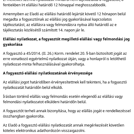
fentiekben írt elállási határidő 12 hónappal meghosszabbodik.
Amennyiben az Eladó az elállási határidő lejártát követő 12 hónapon belül
megadta a fogyasztónak az elállási jog gyakorlásával kapcsolatos
tájékoztatást, az elállásra vagy felmondásra nyitva álló határidő az e
tájékoztatás közlésétől számított 14. napon jár le.
Elállási nyilatkozat, a fogyasztót megillető elállási vagy felmondási jog
gyakorlása
A fogyasztó a 45/2014. (II. 26.) Korm. rendelet 20. §-ban biztosított jogát az
erre vonatkozó egyértelmű nyilatkozat útján, vagy a honlapról is letölthető
nyilatkozat-minta felhasználásával gyakorolhatja.
A fogyasztó elállási nyilatkozatának érvényessége
Az elállási jogot határidőben érvényesítettnek kell tekinteni, ha a fogyasztó
nyilatkozatát határidőn belül elküldi.
Írásban történő elállás vagy felmondás esetén elegendő az elállási vagy
felmondási nyilatkozatot elküldeni határidőn belül.
A fogyasztót terheli annak bizonyítása, hogy az elállás jogát e rendelkezéssel
összhangban gyakorolta.
Az Eladó a fogyasztó elállási nyilatkozatát annak megérkezését követően
köteles elektronikus adathordozón visszaigazolni.