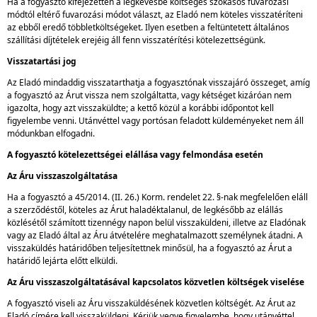
Ha a fogyasztó kifejezetten a legkevésbé költséges szokásos fuvarozási
módtól eltérő fuvarozási módot választ, az Eladó nem köteles visszatéríteni
az ebből eredő többletköltségeket. Ilyen esetben a feltüntetett általános
szállítási díjtételek erejéig áll fenn visszatérítési kötelezettségünk.
Visszatartási jog
Az Eladó mindaddig visszatarthatja a fogyasztónak visszajáró összeget, amíg
a fogyasztó az Árut vissza nem szolgáltatta, vagy kétséget kizáróan nem
igazolta, hogy azt visszaküldte; a kettő közül a korábbi időpontot kell
figyelembe venni. Utánvéttel vagy portósan feladott küldeményeket nem áll
módunkban elfogadni.
A fogyasztó kötelezettségei elállása vagy felmondása esetén
Az Áru visszaszolgáltatása
Ha a fogyasztó a 45/2014. (II. 26.) Korm. rendelet 22. §-nak megfelelően eláll
a szerződéstől, köteles az Árut haladéktalanul, de legkésőbb az elállás
közlésétől számított tizennégy napon belül visszaküldeni, illetve az Eladónak
vagy az Eladó által az Áru átvételére meghatalmazott személynek átadni. A
visszaküldés határidőben teljesítettnek minősül, ha a fogyasztó az Árut a
határidő lejárta előtt elküldi.
Az Áru visszaszolgáltatásával kapcsolatos közvetlen költségek viselése
A fogyasztó viseli az Áru visszaküldésének közvetlen költségét. Az Árut az
Eladó címére kell visszaküldeni. Kérjük vegye figyelembe, hogy utánvéttel