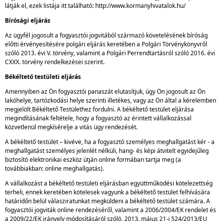
látják el, ezek listája itt található: http://www.kormanyhivatalok.hu/
Bírósági eljárás
Az ügyfél jogosult a fogyasztói jogvitából származó követelésének bíróság
előtti érvényesítésére polgári eljárás keretében a Polgári Törvénykönyvről
szóló 2013. évi V. törvény, valamint a Polgári Perrendtartásról szóló 2016. évi
CXXX. törvény rendelkezései szerint.
Békéltető testületi eljárás
Amennyiben az Ön fogyasztói panaszát elutasítjuk, úgy Ön jogosult az Ön
lakóhelye, tartózkodási helye szerinti illetékes, vagy az Ön által a kérelemben
megjelölt Békéltető Testülethez fordulni. A békéltető testület eljárása
megindításának feltétele, hogy a fogyasztó az érintett vállalkozással
közvetlenül megkísérelje a vitás ügy rendezését.
A békéltető testület – kivéve, ha a fogyasztó személyes meghallgatást kér - a
meghallgatást személyes jelenlét nélküli, hang- és képi átvitelt egyidejűleg
biztosító elektronikai eszköz útján online formában tartja meg (a
továbbiakban: online meghallgatás).
A vállalkozást a békéltető testületi eljárásban együttműködési kötelezettség
terheli, ennek keretében kötelesek vagyunk a békéltető testület felhívására
határidőn belül válasziratunkat megküldeni a békéltető testület számára. A
fogyasztói jogviták online rendezéséről, valamint a 2006/2004/EK rendelet és
a 2009/22/EK irányelv módosításáról szóló, 2013. május 21-i 524/2013/EU