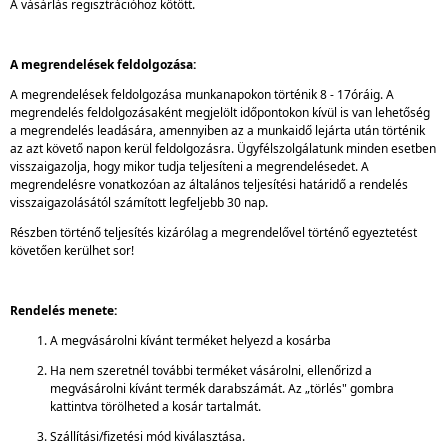
A vásárlás regisztrációhoz kötött.
A megrendelések feldolgozása:
A megrendelések feldolgozása munkanapokon történik 8 - 17óráig. A
megrendelés feldolgozásaként megjelölt időpontokon kívül is van lehetőség
a megrendelés leadására, amennyiben az a munkaidő lejárta után történik
az azt követő napon kerül feldolgozásra. Ügyfélszolgálatunk minden esetben
visszaigazolja, hogy mikor tudja teljesíteni a megrendelésedet. A
megrendelésre vonatkozóan az általános teljesítési határidő a rendelés
visszaigazolásától számított legfeljebb 30 nap.
Részben történő teljesítés kizárólag a megrendelővel történő egyeztetést
követően kerülhet sor!
Rendelés menete:
A megvásárolni kívánt terméket helyezd a kosárba
Ha nem szeretnél további terméket vásárolni, ellenőrizd a
megvásárolni kívánt termék darabszámát. Az „törlés" gombra
kattintva törölheted a kosár tartalmát.
Szállítási/fizetési mód kiválasztása.