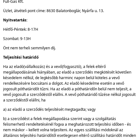
Full-Gas Kft.
Üzlet, átvételi pont címe: 8630 Balatonboglár, Nyárfa u. 13.
Nyitvatartás:
Hétfő-Péntek: 8-17H
Szombat: 9-13H
Önt nem terheli semmilyen díj.
Teljesítési határidő
Ha az eladó(vállalkozás) és a vevő(fogyasztó), a felek eltérő
megállapodásának hiányában, az eladó a szerződés megkötését követően
késedelem nélkül, de legkésőbb harminc napon belül köteles a vevő
rendelkezésére bocsátani a dolgot. Az eladó késedelme esetén a vevő
jogosult póthatáridőt tűzni. Ha az eladó a póthatáridőn belül nem teljesít, a
vevő jogosult a szerződéstől elállni. A vevő póthatáridő tűzése nélkül jogosult
a szerződéstől elállni, ha
a) az eladó a szerződés teljesítését megtagadta; vagy
b) a szerződést a felek megállapodása szerint vagy a szolgáltatás
felismerhető rendeltetésénél fogva a meghatározott teljesítési időben - és
nem máskor – kellett volna teljesíteni. Az egyes szállítási módoknál az
általános teljesítési határidőtől esetlegesen eltérő szállítási határidőt minden