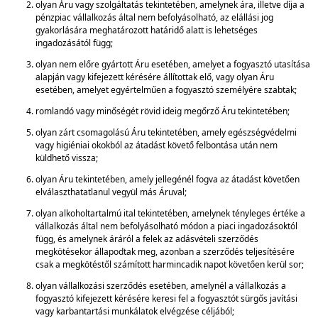
olyan Áru vagy szolgáltatás tekintetében, amelynek ára, illetve díja a
pénzpiac vállalkozás által nem befolyásolható, az elállási jog
gyakorlására meghatározott határidő alatt is lehetséges
ingadozásától függ;
olyan nem előre gyártott Áru esetében, amelyet a fogyasztó utasítása
alapján vagy kifejezett kérésére állítottak elő, vagy olyan Áru
esetében, amelyet egyértelműen a fogyasztó személyére szabtak;
romlandó vagy minőségét rövid ideig megőrző Áru tekintetében;
olyan zárt csomagolású Áru tekintetében, amely egészségvédelmi
vagy higiéniai okokból az átadást követő felbontása után nem
küldhető vissza;
olyan Áru tekintetében, amely jellegénél fogva az átadást követően
elválaszthatatlanul vegyül más Áruval;
olyan alkoholtartalmú ital tekintetében, amelynek tényleges értéke a
vállalkozás által nem befolyásolható módon a piaci ingadozásoktól
függ, és amelynek áráról a felek az adásvételi szerződés
megkötésekor állapodtak meg, azonban a szerződés teljesítésére
csak a megkötéstől számított harmincadik napot követően kerül sor;
olyan vállalkozási szerződés esetében, amelynél a vállalkozás a
fogyasztó kifejezett kérésére keresi fel a fogyasztót sürgős javítási
vagy karbantartási munkálatok elvégzése céljából;