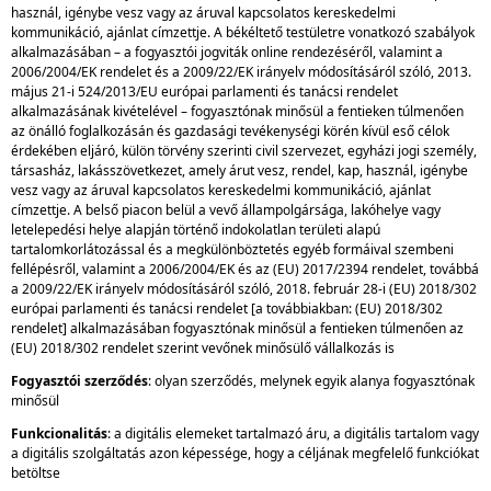
használ, igénybe vesz vagy az áruval kapcsolatos kereskedelmi
kommunikáció, ajánlat címzettje. A békéltető testületre vonatkozó szabályok
alkalmazásában – a fogyasztói jogviták online rendezéséről, valamint a
2006/2004/EK rendelet és a 2009/22/EK irányelv módosításáról szóló, 2013.
május 21-i 524/2013/EU európai parlamenti és tanácsi rendelet
alkalmazásának kivételével – fogyasztónak minősül a fentieken túlmenően
az önálló foglalkozásán és gazdasági tevékenységi körén kívül eső célok
érdekében eljáró, külön törvény szerinti civil szervezet, egyházi jogi személy,
társasház, lakásszövetkezet, amely árut vesz, rendel, kap, használ, igénybe
vesz vagy az áruval kapcsolatos kereskedelmi kommunikáció, ajánlat
címzettje. A belső piacon belül a vevő állampolgársága, lakóhelye vagy
letelepedési helye alapján történő indokolatlan területi alapú
tartalomkorlátozással és a megkülönböztetés egyéb formáival szembeni
fellépésről, valamint a 2006/2004/EK és az (EU) 2017/2394 rendelet, továbbá
a 2009/22/EK irányelv módosításáról szóló, 2018. február 28-i (EU) 2018/302
európai parlamenti és tanácsi rendelet [a továbbiakban: (EU) 2018/302
rendelet] alkalmazásában fogyasztónak minősül a fentieken túlmenően az
(EU) 2018/302 rendelet szerint vevőnek minősülő vállalkozás is
Fogyasztói szerződés
: olyan szerződés, melynek egyik alanya fogyasztónak
minősül
Funkcionalitás
: a digitális elemeket tartalmazó áru, a digitális tartalom vagy
a digitális szolgáltatás azon képessége, hogy a céljának megfelelő funkciókat
betöltse