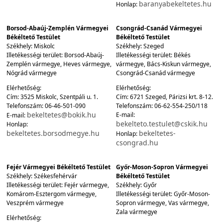
baranyabekeltetes.hu
Honlap:
Borsod-Abaúj-Zemplén Vármegyei
Csongrád-Csanád Vármegyei
Békéltető Testület
Békéltető Testület
Székhely: Miskolc
Székhely: Szeged
Illetékességi terület: Borsod-Abaúj-
Illetékességi terület: Békés
Zemplén vármegye, Heves vármegye,
vármegye, Bács-Kiskun vármegye,
Nógrád vármegye
Csongrád-Csanád vármegye
Elérhetőség:
Elérhetőség:
Cím: 3525 Miskolc, Szentpáli u. 1.
Cím: 6721 Szeged, Párizsi krt. 8-12.
Telefonszám: 06-46-501-090
Telefonszám: 06-62-554-250/118
bekeltetes@bokik.hu
E-mail:
E-mail:
bekelteto.testulet@cskik.hu
Honlap:
bekeltetes.borsodmegye.hu
bekeltetes-
Honlap:
csongrad.hu
Fejér Vármegyei Békéltető Testület
Győr-Moson-Sopron Vármegyei
Székhely: Székesfehérvár
Békéltető Testület
Illetékességi terület: Fejér vármegye,
Székhely: Győr
Komárom-Esztergom vármegye,
Illetékességi terület: Győr-Moson-
Veszprém vármegye
Sopron vármegye, Vas vármegye,
Zala vármegye
Elérhetőség: