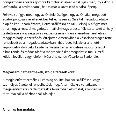
böngészőben a vissza gombra kattintva az előző oldal nyílik meg, így akkor is
javíthatóak a bevitt adatok, ha Ön már a következő oldalra lépett).
Felhívjuk a figyelmét, hogy az Ön felelőssége, hogy az Ön által megadott
adatok pontosan kerüljenek bevitelre, hiszen az Ön által megadott adatok
alapján kerül számlázásra, illetve szállításra az Áru. Felhívjuk a figyelmét
arra, hogy a rosszul megadott e-mail cím vagy a postafiókhoz tartozó tárhely
telítettsége a visszaigazolás kézbesítésének hiányát eredményezheti és
meggátolhatja a szerződés létrejöttét. Amennyiben a Vásárló véglegesítette
rendelését és a megadott adatokban hibát fedez fel, akkor a lehető
legrövidebb időn belül kezdeményeznie kell a rendelése módosítását. A
hibás rendelés módosítását a megrendeléskor megadott e-mail címről
küldött levéllel, vagy telefonhívással jelezheti Vásárló az Eladó felé.
Megvásárolható termékek, szolgáltatások köre:
A megjelenített termékek kizárólag on-line, házhoz szállítással vagy
személyes átvétellel rendelhetőek meg. A termékekre vonatkozóan
megjelenített árak tartalmazzák a törvényben előírt áfát, azonban nem
tartalmazzák a házhoz szállítás díját.
A honlap használata: