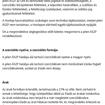
jelen ÁSZF az Önt és bennünket illető jogokat és kötelezettségeket, a
szerződés létrejöttének feltételeit, a teljesítési határidőket, a szállítási és
fizetési feltételeket, a felelősségi szabályokat, valamint az elállási jog
gyakorlásának feltételeit.
A Honlap használatához szükséges azon technikai tájékoztatást, melyet jelen
ÁSZF nem tartalmaz, a Honlapon elérhető egyéb tájékoztatások nyújtják.
Ön a megrendelése véglegesítése előtt köteles megismerni a jelen ÁSZF
rendelkezéseit.
A szerződés nyelve, a szerződés formája
A jelen ÁSZF hatálya alá tartozó szerződések nyelve a magyar nyelv.
A jelen ÁSZF hatálya alá tartozó szerződések nem minősülnek írásba foglalt
szerződéseknek, azokat az Eladó nem iktatja.
Árak
Az árak forintban értendők, tartalmazzák a 27%-os áfát. Nem zárható ki
annak a lehetősége, hogy üzletpolitikai okból az Eladó az árakat módosítsa.
Az árak módosítása nem terjed ki a már megkötött szerződésekre.
Amennyiben Eladó az árat hibásan tüntette fel, és megrendelés érkezett az