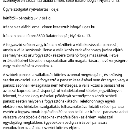
Személyesen szóban az alábbi címen: 8630 Balatonboglár, Nyárfa u. 13.
Ügyfélszolgálat nyitvatartási ideje:
hétfőtől - péntekig 8-17 óráig
Írásban az alábbi email címen keresztül: info@fullgas.hu
Írásban postai úton: 8630 Balatonboglár, Nyárfa u. 13.
A fogyasztó szóban vagy írásban közölheti a vállalkozással a panaszát,
amely a vállalkozásnak, illetve a vállalkozás érdekében vagy javára eljáró
személynek az áru fogyasztók részére történő forgalmazásával, illetve
értékesítésével közvetlen kapcsolatban álló magatartására, tevékenységére
vagy mulasztására vonatkozik.
A szóbeli panaszt a vállalkozás köteles azonnal megvizsgálni, és szükség
szerint orvosolni. Ha a fogyasztó a panasz kezelésével nem ért egyet, vagy a
panasz azonnali kivizsgálása nem lehetséges, a vállalkozás a panaszról és
az azzal kapcsolatos álláspontjáról haladéktalanul köteles jegyzőkönyvet
felvenni, és annak egy másolati példányát személyesen közölt szóbeli
panasz esetén helyben a fogyasztónak átadni. Telefonon vagy egyéb
elektronikus hírközlési szolgáltatás felhasználásával közölt szóbeli panasz
esetén a fogyasztónak legkésőbb 30 napon belül - az írásbeli panaszra adott
válaszra vonatkozó előírásoknak megfelelően - az érdemi válasszal
egyidejűleg megküldeni. Egyebekben pedig az írásbeli panaszra
vonatkozóan az alábbiak szerint köteles eljárni.