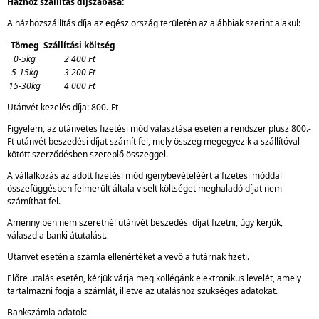
Házhoz szállítás díjszabása:
A házhozszállítás díja az egész ország területén az alábbiak szerint alakul:
Tömeg
Szállítási költség
0-5kg
2 400 Ft
5-15kg
3 200 Ft
15-30kg
4 000 Ft
Utánvét kezelés díja: 800.-Ft
Figyelem, az utánvétes fizetési mód választása esetén a rendszer plusz 800.-
Ft utánvét beszedési díjat számít fel, mely összeg megegyezik a szállítóval
kötött szerződésben szereplő összeggel.
A vállalkozás az adott fizetési mód igénybevételéért a fizetési móddal
összefüggésben felmerült általa viselt költséget meghaladó díjat nem
számíthat fel.
Amennyiben nem szeretnél utánvét beszedési díjat fizetni, úgy kérjük,
válaszd a banki átutalást.
Utánvét esetén a számla ellenértékét a vevő a futárnak fizeti.
Előre utalás esetén, kérjük várja meg kollégánk elektronikus levelét, amely
tartalmazni fogja a számlát, illetve az utaláshoz szükséges adatokat.
Bankszámla adatok: