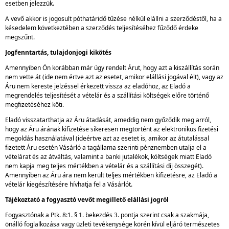
esetben jelezzük.
A vevő akkor is jogosult póthatáridő tűzése nélkül elállni a szerződéstől, ha a
késedelem következtében a szerződés teljesítéséhez fűződő érdeke
megszűnt.
Jogfenntartás, tulajdonjogi kikötés
Amennyiben Ön korábban már úgy rendelt Árut, hogy azt a kiszállítás során
nem vette át (ide nem értve azt az esetet, amikor elállási jogával élt), vagy az
Áru nem kereste jelzéssel érkezett vissza az eladóhoz, az Eladó a
megrendelés teljesítését a vételár és a szállítási költségek előre történő
megfizetéséhez köti.
Eladó visszatarthatja az Áru átadását, ameddig nem győződik meg arról,
hogy az Áru árának kifizetése sikeresen megtörtént az elektronikus fizetési
megoldás használatával (ideértve azt az esetet is, amikor az átutalással
fizetett Áru esetén Vásárló a tagállama szerinti pénznemben utalja el a
vételárat és az átváltás, valamint a banki jutalékok, költségek miatt Eladó
nem kapja meg teljes mértékben a vételár és a szállítási díj összegét).
Amennyiben az Áru ára nem került teljes mértékben kifizetésre, az Eladó a
vételár kiegészítésére hívhatja fel a Vásárlót.
Tájékoztató a fogyasztó vevőt megillető elállási jogról
Fogyasztónak a Ptk. 8:1. § 1. bekezdés 3. pontja szerint csak a szakmája,
önálló foglalkozása vagy üzleti tevékenysége körén kívül eljáró természetes