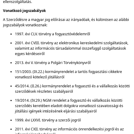
ellenszolgáltatás.
Vonatkozó jogszabályok
A Szerződésre a magyar jog előírásai az irányadóak, és különösen az alábbi
jogszabályok vonatkoznak:
1997. évi CLV. törvény a fogyasztóvédelemről
2001. évi CVIII. törvény az elektronikus kereskedelmi szolgáltatások,
valamint az információs társadalommal összefüggő szolgáltatások
egyes kérdéseiről
2013. évi V. törvény a Polgári Törvénykönyvről
151/2003. (IX.22.) kormányrendelet a tartós fogyasztási cikkekre
vonatkozó kötelező jótállásról
45/2014. (II.26.) kormányrendelet a fogyasztó és a vállalkozás közötti
szerződések részletes szabályairól
19/2014. (IV.29.) NGM rendelet a fogyasztó és vállalkozás közötti
szerződés keretében eladott dolgokra vonatkozó szavatossági és
jótállási igények intézésének eljárási szabályairól
1999. évi LXXVI. törvény a szerzői jogról
2011. évi CXII. törvény az információs önrendelkezési jogról és az