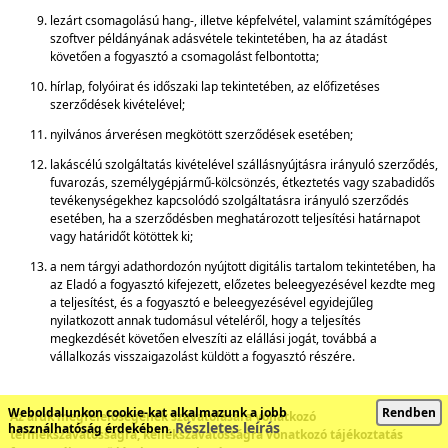
lezárt csomagolású hang-, illetve képfelvétel, valamint számítógépes
szoftver példányának adásvétele tekintetében, ha az átadást
követően a fogyasztó a csomagolást felbontotta;
hírlap, folyóirat és időszaki lap tekintetében, az előfizetéses
szerződések kivételével;
nyilvános árverésen megkötött szerződések esetében;
lakáscélú szolgáltatás kivételével szállásnyújtásra irányuló szerződés,
fuvarozás, személygépjármű-kölcsönzés, étkeztetés vagy szabadidős
tevékenységekhez kapcsolódó szolgáltatásra irányuló szerződés
esetében, ha a szerződésben meghatározott teljesítési határnapot
vagy határidőt kötöttek ki;
a nem tárgyi adathordozón nyújtott digitális tartalom tekintetében, ha
az Eladó a fogyasztó kifejezett, előzetes beleegyezésével kezdte meg
a teljesítést, és a fogyasztó e beleegyezésével egyidejűleg
nyilatkozott annak tudomásul vételéről, hogy a teljesítés
megkezdését követően elveszíti az elállási jogát, továbbá a
vállalkozás visszaigazolást küldött a fogyasztó részére.
Weboldalunkon cookie-kat alkalmazunk a jobb
Rendben
Az áruk megfelelőségének szavatolására vonatkozó
Részletes leírás
használhatóság érdekében.
termékszavatosságra, kellékszavatosságra vonatkozó tájékoztatás