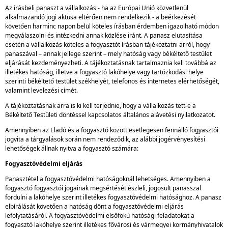
Az írásbeli panaszt a vállalkozás - ha az Európai Unió közvetlenül
alkalmazandó jogi aktusa eltérően nem rendelkezik - a beérkezését
követően harminc napon belül köteles írásban érdemben igazolható módon
megválaszolni és intézkedni annak közlése iránt. A panasz elutasítása
esetén a vállalkozás köteles a fogyasztót írásban tájékoztatni arról, hogy
panaszával – annak jellege szerint – mely hatóság vagy békéltető testület
eljárását kezdeményezheti. A tájékoztatásnak tartalmaznia kell továbbá az
illetékes hatóság, illetve a fogyasztó lakóhelye vagy tartózkodási helye
szerinti békéltető testület székhelyét, telefonos és internetes elérhetőségét,
valamint levelezési címét.
A tájékoztatásnak arra is ki kell terjednie, hogy a vállalkozás tett-e a
Békéltető Testületi döntéssel kapcsolatos általános alávetési nyilatkozatot.
Amennyiben az Eladó és a fogyasztó között esetlegesen fennálló fogyasztói
jogvita a tárgyalások során nem rendeződik, az alábbi jogérvényesítési
lehetőségek állnak nyitva a fogyasztó számára:
Fogyasztóvédelmi eljárás
Panasztétel a fogyasztóvédelmi hatóságoknál lehetséges. Amennyiben a
fogyasztó fogyasztói jogainak megsértését észleli, jogosult panasszal
fordulni a lakóhelye szerint illetékes fogyasztóvédelmi hatósághoz. A panasz
elbírálását követően a hatóság dönt a fogyasztóvédelmi eljárás
lefolytatásáról. A fogyasztóvédelmi elsőfokú hatósági feladatokat a
fogyasztó lakóhelye szerint illetékes fővárosi és vármegyei kormányhivatalok