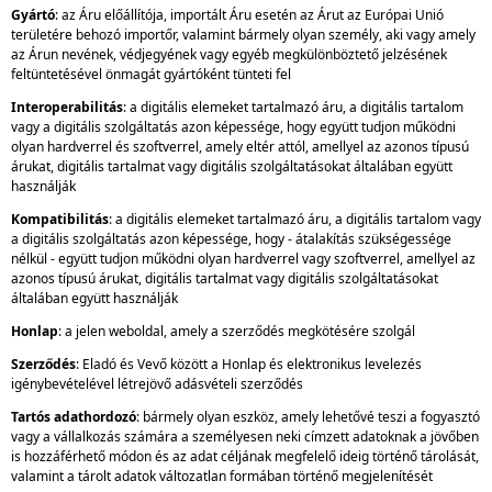
Gyártó
: az Áru előállítója, importált Áru esetén az Árut az Európai Unió
területére behozó importőr, valamint bármely olyan személy, aki vagy amely
az Árun nevének, védjegyének vagy egyéb megkülönböztető jelzésének
feltüntetésével önmagát gyártóként tünteti fel
Interoperabilitás
: a digitális elemeket tartalmazó áru, a digitális tartalom
vagy a digitális szolgáltatás azon képessége, hogy együtt tudjon működni
olyan hardverrel és szoftverrel, amely eltér attól, amellyel az azonos típusú
árukat, digitális tartalmat vagy digitális szolgáltatásokat általában együtt
használják
Kompatibilitás
: a digitális elemeket tartalmazó áru, a digitális tartalom vagy
a digitális szolgáltatás azon képessége, hogy - átalakítás szükségessége
nélkül - együtt tudjon működni olyan hardverrel vagy szoftverrel, amellyel az
azonos típusú árukat, digitális tartalmat vagy digitális szolgáltatásokat
általában együtt használják
Honlap
: a jelen weboldal, amely a szerződés megkötésére szolgál
Szerződés
: Eladó és Vevő között a Honlap és elektronikus levelezés
igénybevételével létrejövő adásvételi szerződés
Tartós adathordozó
: bármely olyan eszköz, amely lehetővé teszi a fogyasztó
vagy a vállalkozás számára a személyesen neki címzett adatoknak a jövőben
is hozzáférhető módon és az adat céljának megfelelő ideig történő tárolását,
valamint a tárolt adatok változatlan formában történő megjelenítését