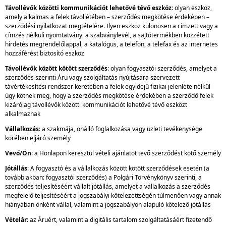
Távollévők közötti kommunikációt lehetővé tévő eszköz
: olyan eszköz,
amely alkalmas a felek távollétében – szerződés megkötése érdekében –
szerződési nyilatkozat megtételére. Ilyen eszköz különösen a címzett vagy a
címzés nélküli nyomtatvány, a szabványlevél, a sajtótermékben közzétett
hirdetés megrendelőlappal, a katalógus, a telefon, a telefax és az internetes
hozzáférést biztosító eszköz
Távollévők között kötött szerződés
: olyan fogyasztói szerződés, amelyet a
szerződés szerinti Áru vagy szolgáltatás nyújtására szervezett
távértékesítési rendszer keretében a felek egyidejű fizikai jelenléte nélkül
úgy kötnek meg, hogy a szerződés megkötése érdekében a szerződő felek
kizárólag távollévők közötti kommunikációt lehetővé tévő eszközt
alkalmaznak
Vállalkozás
: a szakmája, önálló foglalkozása vagy üzleti tevékenysége
körében eljáró személy
Vevő/Ön
: a Honlapon keresztül vételi ajánlatot tevő szerződést kötő személy
Jótállás
: A fogyasztó és a vállalkozás között kötött szerződések esetén (a
továbbiakban: fogyasztói szerződés) a Polgári Törvénykönyv szerinti, a
szerződés teljesítéséért vállalt jótállás, amelyet a vállalkozás a szerződés
megfelelő teljesítéséért a jogszabályi kötelezettségén túlmenően vagy annak
hiányában önként vállal, valamint a jogszabályon alapuló kötelező jótállás
Vételár
: az Áruért, valamint a digitális tartalom szolgáltatásáért fizetendő