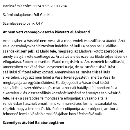
Bankszámlaszám: 11743095-20011284
Számlatulajdonos: Full-Gas Kft.
Számlavezető bank: OTP
Át nem vett csomagok esetén követett eljárásrend
Amennyiben a Vásárló nem veszi át a megrendelt és szállításra átadott Árut
és a jogszabályokban biztosított indoklás nélküli 14 napon belüli elállási
szándékát sem jelzi az Eladó felé, megszegi az Eladóval kötött szerződését,
amely alapján kötelezettsége az Áru átvétele és ezzel az Eladó teljesítésének
elfogadása. Ebben az esetben Eladó megkísérli az Áru ismételt kiszállítását,
amennyiben ezt Vásárlóval egyeztetni tudja, de az ismételt kiszállítást
szállítási díj fizetéséhez kötheti. Amennyiben az ismételt kiszállítás
sikertelen, vagy azt nem lehet a Vásárlóval egyeztetni, mert a Vásárló
megtagadja az együttműködést, Eladó jogosult a Vásárlóval kötött
szerződést a szerződésszegés miatt azonnali hatállyal felmondani és a
sikertelen ki és visszaszállítás költségét kötbérként érvényesíteni Vásárló
felé. Felek a szerződés felmondására elfogadják a Vásárló által a
rendeléskor használt email, mint kommunikációs forma használatát és
rögzítik, hogy a felmondás közlésének időpontja az az időpont, amikor a
felmondó levél a Vásárló email fiókjában hozzáférhetővé válik.
Személyes átvétel Balatonbogláron