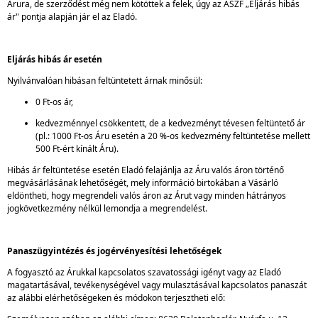
Árura, de szerződést még nem kötöttek a felek, úgy az ÁSZF „Eljárás hibás
ár" pontja alapján jár el az Eladó.
Eljárás hibás ár esetén
Nyilvánvalóan hibásan feltüntetett árnak minősül:
0 Ft-os ár,
kedvezménnyel csökkentett, de a kedvezményt tévesen feltüntető ár
(pl.: 1000 Ft-os Áru esetén a 20 %-os kedvezmény feltüntetése mellett
500 Ft-ért kínált Áru).
Hibás ár feltüntetése esetén Eladó felajánlja az Áru valós áron történő
megvásárlásának lehetőségét, mely információ birtokában a Vásárló
eldöntheti, hogy megrendeli valós áron az Árut vagy minden hátrányos
jogkövetkezmény nélkül lemondja a megrendelést.
Panaszügyintézés és jogérvényesítési lehetőségek
A fogyasztó az Árukkal kapcsolatos szavatossági igényt vagy az Eladó
magatartásával, tevékenységével vagy mulasztásával kapcsolatos panaszát
az alábbi elérhetőségeken és módokon terjesztheti elő: