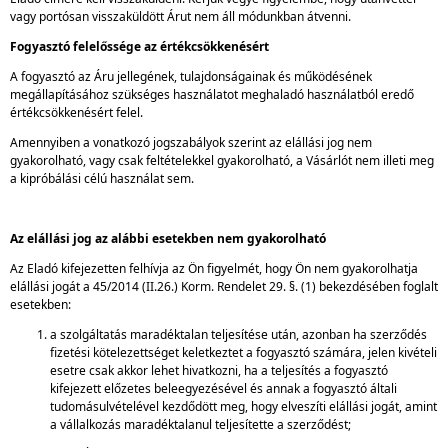
vagy portósan visszaküldött Árut nem áll módunkban átvenni.
Fogyasztó felelőssége az értékcsökkenésért
A fogyasztó az Áru jellegének, tulajdonságainak és működésének
megállapításához szükséges használatot meghaladó használatból eredő
értékcsökkenésért felel.
Amennyiben a vonatkozó jogszabályok szerint az elállási jog nem
gyakorolható, vagy csak feltételekkel gyakorolható, a Vásárlót nem illeti meg
a kipróbálási célú használat sem.
Az elállási jog az alábbi esetekben nem gyakorolható
Az Eladó kifejezetten felhívja az Ön figyelmét, hogy Ön nem gyakorolhatja
elállási jogát a 45/2014 (II.26.) Korm. Rendelet 29. §. (1) bekezdésében foglalt
esetekben:
a szolgáltatás maradéktalan teljesítése után, azonban ha szerződés
fizetési kötelezettséget keletkeztet a fogyasztó számára, jelen kivételi
esetre csak akkor lehet hivatkozni, ha a teljesítés a fogyasztó
kifejezett előzetes beleegyezésével és annak a fogyasztó általi
tudomásulvételével kezdődött meg, hogy elveszíti elállási jogát, amint
a vállalkozás maradéktalanul teljesítette a szerződést;