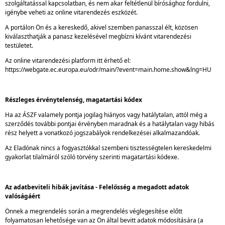
szolgáltatással kapcsolatban, és nem akar feltétlenül bírósághoz fordulni,
igénybe veheti az online vitarendezés eszközét.
A portálon Ön és a kereskedő, akivel szemben panasszal élt, közösen
kiválaszthatják a panasz kezelésével megbízni kívánt vitarendezési
testületet.
Az online vitarendezési platform itt érhető el:
https://webgate.ec.europa.eu/odr/main/?event=main.home.show&lng=HU
Részleges érvénytelenség, magatartási kódex
Ha az ÁSZF valamely pontja jogilag hiányos vagy hatálytalan, attól még a
szerződés további pontjai érvényben maradnak és a hatálytalan vagy hibás
rész helyett a vonatkozó jogszabályok rendelkezései alkalmazandóak.
Az Eladónak nincs a fogyasztókkal szembeni tisztességtelen kereskedelmi
gyakorlat tilalmáról szóló törvény szerinti magatartási kódexe.
Az adatbeviteli hibák javítása - Felelősség a megadott adatok
valóságáért
Önnek a megrendelés során a megrendelés véglegesítése előtt
folyamatosan lehetősége van az Ön által bevitt adatok módosítására (a