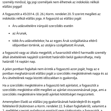
személy minősül, így jogi személyek nem élhetnek az indokolás nélküli
elállási joggal!
A fogyasztót a 45/2014. (II. 26.) Korm. rendelet 20. § szerint megilleti az
indokolás nélküli elállás joga. A fogyasztó az elállási jogát
Áru adásvételére irányuló szerződés esetén
az Árunak,
több Áru adásvételekor, ha az egyes Áruk szolgáltatása eltérő
időpontban történik, az utoljára szolgáltatott Árunak,
a fogyasztó vagy az általa megjelölt, a fuvarozótól eltérő harmadik személy
általi átvételének napjától számított határidőn belül gyakorolhatja, mely
határidő 14 naptári nap.
A jelen pontban foglaltak nem érintik a fogyasztó azon jogát, hogy az e
pontban meghatározott elállási jogát a szerződés megkötésének napja és az
Áru átvételének napja közötti időszakban is gyakorolja.
Ha a szerződés megkötésére a fogyasztó tett ajánlatot, a fogyasztót a
szerződés megkötése előtt megilleti az ajánlat visszavonásának joga, ami a
szerződés megkötésére kiterjedő ajánlati kötöttséget megszünteti.
Amennyiben Eladó az elállási jog gyakorlásának határidejéről és egyéb
feltételeiről (különösen a Korm. rendelet 22. §-ában foglaltakról), valamint a
2. melléklet szerinti nyilatkozat-mintáról nem tájékoztatta a fogyasztót, a