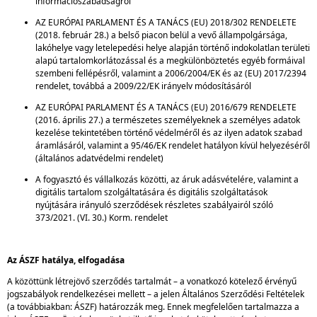
információszabadságról
AZ EURÓPAI PARLAMENT ÉS A TANÁCS (EU) 2018/302 RENDELETE
(2018. február 28.) a belső piacon belül a vevő állampolgársága,
lakóhelye vagy letelepedési helye alapján történő indokolatlan területi
alapú tartalomkorlátozással és a megkülönböztetés egyéb formáival
szembeni fellépésről, valamint a 2006/2004/EK és az (EU) 2017/2394
rendelet, továbbá a 2009/22/EK irányelv módosításáról
AZ EURÓPAI PARLAMENT ÉS A TANÁCS (EU) 2016/679 RENDELETE
(2016. április 27.) a természetes személyeknek a személyes adatok
kezelése tekintetében történő védelméről és az ilyen adatok szabad
áramlásáról, valamint a 95/46/EK rendelet hatályon kívül helyezéséről
(általános adatvédelmi rendelet)
A fogyasztó és vállalkozás közötti, az áruk adásvételére, valamint a
digitális tartalom szolgáltatására és digitális szolgáltatások
nyújtására irányuló szerződések részletes szabályairól szóló
373/2021. (VI. 30.) Korm. rendelet
Az ÁSZF hatálya, elfogadása
A közöttünk létrejövő szerződés tartalmát – a vonatkozó kötelező érvényű
jogszabályok rendelkezései mellett – a jelen Általános Szerződési Feltételek
(a továbbiakban: ÁSZF) határozzák meg. Ennek megfelelően tartalmazza a