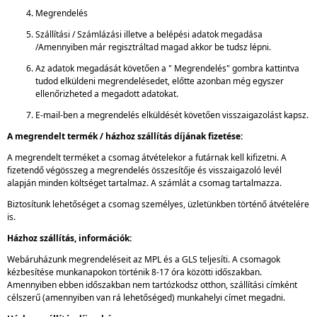
Megrendelés
Szállítási / Számlázási illetve a belépési adatok megadása
/Amennyiben már regisztráltad magad akkor be tudsz lépni.
Az adatok megadását követően a " Megrendelés" gombra kattintva
tudod elküldeni megrendelésedet, előtte azonban még egyszer
ellenőrizheted a megadott adatokat.
E-mail-ben a megrendelés elküldését követően visszaigazolást kapsz.
A megrendelt termék / házhoz szállítás díjának fizetése:
A megrendelt terméket a csomag átvételekor a futárnak kell kifizetni. A
fizetendő végösszeg a megrendelés összesítője és visszaigazoló levél
alapján minden költséget tartalmaz. A számlát a csomag tartalmazza.
Biztosítunk lehetőséget a csomag személyes, üzletünkben történő átvételére
is.
Házhoz szállítás, információk:
Webáruházunk megrendeléseit az MPL és a GLS teljesíti. A csomagok
kézbesítése munkanapokon történik 8-17 óra közötti időszakban.
Amennyiben ebben időszakban nem tartózkodsz otthon, szállítási címként
célszerű (amennyiben van rá lehetőséged) munkahelyi címet megadni.