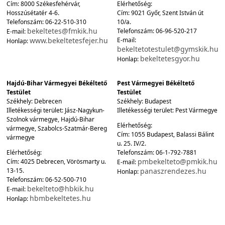
Cím: 8000 Székesfehérvár,
Elérhetőség:
Hosszúsétatér 4-6.
Cím: 9021 Győr, Szent István út
Telefonszám: 06-22-510-310
10/a.
bekeltetes@fmkik.hu
Telefonszám: 06-96-520-217
E-mail:
www.bekeltetesfejer.hu
E-mail:
Honlap:
bekeltetotestulet@gymskik.hu
bekeltetesgyor.hu
Honlap:
Hajdú-Bihar Vármegyei Békéltető
Pest Vármegyei Békéltető
Testület
Testület
Székhely: Debrecen
Székhely: Budapest
Illetékességi terület: Jász-Nagykun-
Illetékességi terület: Pest Vármegye
Szolnok vármegye, Hajdú-Bihar
Elérhetőség:
vármegye, Szabolcs-Szatmár-Bereg
Cím: 1055 Budapest, Balassi Bálint
vármegye
u. 25. IV/2.
Elérhetőség:
Telefonszám: 06-1-792-7881
pmbekelteto@pmkik.hu
Cím: 4025 Debrecen, Vörösmarty u.
E-mail:
13-15.
panaszrendezes.hu
Honlap:
Telefonszám: 06-52-500-710
bekelteto@hbkik.hu
E-mail:
hbmbekeltetes.hu
Honlap: