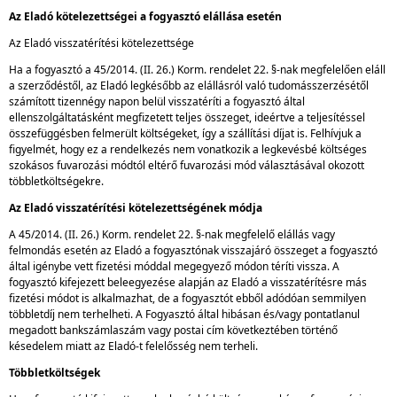
Az Eladó kötelezettségei a fogyasztó elállása esetén
Az Eladó visszatérítési kötelezettsége
Ha a fogyasztó a 45/2014. (II. 26.) Korm. rendelet 22. §-nak megfelelően eláll
a szerződéstől, az Eladó legkésőbb az elállásról való tudomásszerzésétől
számított tizennégy napon belül visszatéríti a fogyasztó által
ellenszolgáltatásként megfizetett teljes összeget, ideértve a teljesítéssel
összefüggésben felmerült költségeket, így a szállítási díjat is. Felhívjuk a
figyelmét, hogy ez a rendelkezés nem vonatkozik a legkevésbé költséges
szokásos fuvarozási módtól eltérő fuvarozási mód választásával okozott
többletköltségekre.
Az Eladó visszatérítési kötelezettségének módja
A 45/2014. (II. 26.) Korm. rendelet 22. §-nak megfelelő elállás vagy
felmondás esetén az Eladó a fogyasztónak visszajáró összeget a fogyasztó
által igénybe vett fizetési móddal megegyező módon téríti vissza. A
fogyasztó kifejezett beleegyezése alapján az Eladó a visszatérítésre más
fizetési módot is alkalmazhat, de a fogyasztót ebből adódóan semmilyen
többletdíj nem terhelheti. A Fogyasztó által hibásan és/vagy pontatlanul
megadott bankszámlaszám vagy postai cím következtében történő
késedelem miatt az Eladó-t felelősség nem terheli.
Többletköltségek