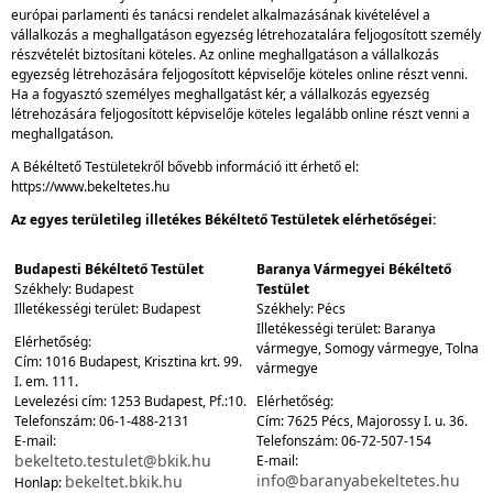
európai parlamenti és tanácsi rendelet alkalmazásának kivételével a
vállalkozás a meghallgatáson egyezség létrehozatalára feljogosított személy
részvételét biztosítani köteles. Az online meghallgatáson a vállalkozás
egyezség létrehozására feljogosított képviselője köteles online részt venni.
Ha a fogyasztó személyes meghallgatást kér, a vállalkozás egyezség
létrehozására feljogosított képviselője köteles legalább online részt venni a
meghallgatáson.
A Békéltető Testületekről bővebb információ itt érhető el:
https://www.bekeltetes.hu
Az egyes területileg illetékes Békéltető Testületek elérhetőségei:
Budapesti Békéltető Testület
Baranya Vármegyei Békéltető
Székhely: Budapest
Testület
Illetékességi terület: Budapest
Székhely: Pécs
Illetékességi terület: Baranya
Elérhetőség:
vármegye, Somogy vármegye, Tolna
Cím: 1016 Budapest, Krisztina krt. 99.
vármegye
I. em. 111.
Levelezési cím: 1253 Budapest, Pf.:10.
Elérhetőség:
Telefonszám: 06-1-488-2131
Cím: 7625 Pécs, Majorossy I. u. 36.
E-mail:
Telefonszám: 06-72-507-154
bekelteto.testulet@bkik.hu
E-mail:
info@baranyabekeltetes.hu
bekeltet.bkik.hu
Honlap: