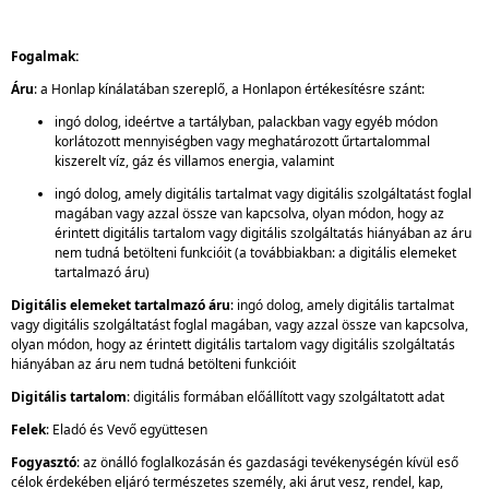
Fogalmak:
Áru
: a Honlap kínálatában szereplő, a Honlapon értékesítésre szánt:
ingó dolog, ideértve a tartályban, palackban vagy egyéb módon
korlátozott mennyiségben vagy meghatározott űrtartalommal
kiszerelt víz, gáz és villamos energia, valamint
ingó dolog, amely digitális tartalmat vagy digitális szolgáltatást foglal
magában vagy azzal össze van kapcsolva, olyan módon, hogy az
érintett digitális tartalom vagy digitális szolgáltatás hiányában az áru
nem tudná betölteni funkcióit (a továbbiakban: a digitális elemeket
tartalmazó áru)
Digitális elemeket tartalmazó áru
: ingó dolog, amely digitális tartalmat
vagy digitális szolgáltatást foglal magában, vagy azzal össze van kapcsolva,
olyan módon, hogy az érintett digitális tartalom vagy digitális szolgáltatás
hiányában az áru nem tudná betölteni funkcióit
Digitális tartalom
: digitális formában előállított vagy szolgáltatott adat
Felek
: Eladó és Vevő együttesen
Fogyasztó
: az önálló foglalkozásán és gazdasági tevékenységén kívül eső
célok érdekében eljáró természetes személy, aki árut vesz, rendel, kap,