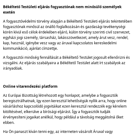
Békéltető Testületi eljárás fogyasztónak nem minősülő személyek
esetén
A fogyasztóvédelmi törvény alapján a Békéltető Testületi eljárás tekintetében
fogyasztónak minősül az önálló foglalkozásán és gazdasági tevékenységi
körén kívül eső célok érdekében eljáró, külön törvény szerinti civil szervezet,
egyházi jogi személy, társasház, lakásszövetkezet, amely árut vesz, rendel,
kap, használ, igénybe vesz vagy az áruval kapcsolatos kereskedelmi
kommunikáció, ajánlat címzettje.
A fogyasztói minőség fennállását a Békéltető Testület jogosult ellenőrizni és
vizsgálni. Az eljárás szabályaira a Békéltető Testület alatt írt szabályok az
irányadóak.
Online vitarendezési platform
Az Európai Bizottság létrehozott egy honlapot, amelybe a fogyasztók
beregisztrálhatnak, így ezen keresztül lehetőségük nyílik arra, hogy online
vásárláshoz kapcsolódó jogvitáikat ezen keresztül rendezzék egy kérelem
kitöltésével, elkerülve a bírósági eljárást. Így a fogyasztók tudják
érvényesíteni jogaikat anélkül, hogy például a távolság meggátolná őket
ebben.
Ha Ön panaszt kíván tenni egy, az interneten vásárolt Áruval vagy