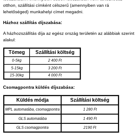
otthon, szállítási címként célszerű (amennyiben van rá
lehetőséged) munkahelyi címet megadni.
Házhoz szállítás díjszabása:
A házhozszállítás díja az egész ország területén az alábbiak szerint
alakul:
Tömeg
Szállítási költség
0-5kg
2 400 Ft
5-15kg
3 200 Ft
15-30kg
4 000 Ft
Csomagpontra küldés díjszabása:
Küldés módja
Szállítási költség
MPL automatába, csomagpontra
1 280 Ft
GLS automatába
1 490 Ft
GLS csomagpontra
2190 Ft