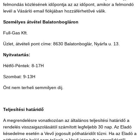
felmondás közlésének időpontja az az időpont, amikor a felmondó
levél a Vásárló email fiókjában hozzáférhetővé válik.
Személyes átvétel Balatonbogláron
Full-Gas Kft.
Üzlet, átvételi pont címe: 8630 Balatonboglár, Nyárfa u. 13.
Nyitvatartás:
Hétfő-Péntek: 8-17H
Szombat: 9-13H
Önt nem terheli semmilyen díj.
Teljesítési határidő
A megrendelésre vonatkozóan az általános teljesítési határidő a
rendelés visszaigazolásától számított legfeljebb 30 nap. Az Eladó
késedelme esetén a Vevő jogosult póthatáridőt tűzni. Ha az Eladó a