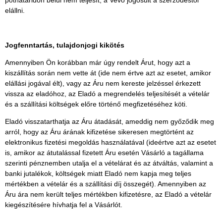
póthatáridőn belül nem teljesít, a Vevő jogosult a szerződéstől
elállni.
Jogfenntartás, tulajdonjogi kikötés
Amennyiben Ön korábban már úgy rendelt Árut, hogy azt a
kiszállítás során nem vette át (ide nem értve azt az esetet, amikor
elállási jogával élt), vagy az Áru nem kereste jelzéssel érkezett
vissza az eladóhoz, az Eladó a megrendelés teljesítését a vételár
és a szállítási költségek előre történő megfizetéséhez köti.
Eladó visszatarthatja az Áru átadását, ameddig nem győződik meg
arról, hogy az Áru árának kifizetése sikeresen megtörtént az
elektronikus fizetési megoldás használatával (ideértve azt az esetet
is, amikor az átutalással fizetett Áru esetén Vásárló a tagállama
szerinti pénznemben utalja el a vételárat és az átváltás, valamint a
banki jutalékok, költségek miatt Eladó nem kapja meg teljes
mértékben a vételár és a szállítási díj összegét). Amennyiben az
Áru ára nem került teljes mértékben kifizetésre, az Eladó a vételár
kiegészítésére hívhatja fel a Vásárlót.