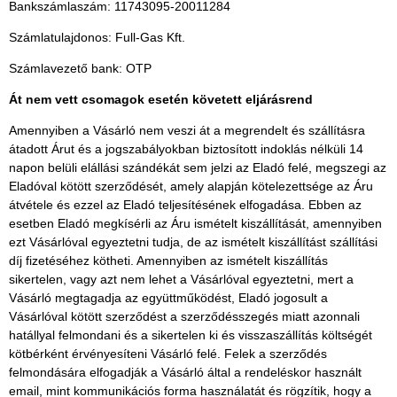
Bankszámlaszám: 11743095-20011284
Számlatulajdonos: Full-Gas Kft.
Számlavezető bank: OTP
Át nem vett csomagok esetén követett eljárásrend
Amennyiben a Vásárló nem veszi át a megrendelt és szállításra
átadott Árut és a jogszabályokban biztosított indoklás nélküli 14
napon belüli elállási szándékát sem jelzi az Eladó felé, megszegi az
Eladóval kötött szerződését, amely alapján kötelezettsége az Áru
átvétele és ezzel az Eladó teljesítésének elfogadása. Ebben az
esetben Eladó megkísérli az Áru ismételt kiszállítását, amennyiben
ezt Vásárlóval egyeztetni tudja, de az ismételt kiszállítást szállítási
díj fizetéséhez kötheti. Amennyiben az ismételt kiszállítás
sikertelen, vagy azt nem lehet a Vásárlóval egyeztetni, mert a
Vásárló megtagadja az együttműködést, Eladó jogosult a
Vásárlóval kötött szerződést a szerződésszegés miatt azonnali
hatállyal felmondani és a sikertelen ki és visszaszállítás költségét
kötbérként érvényesíteni Vásárló felé. Felek a szerződés
felmondására elfogadják a Vásárló által a rendeléskor használt
email, mint kommunikációs forma használatát és rögzítik, hogy a