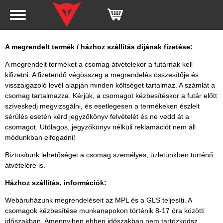
A megrendelt termék / házhoz szállítás díjának fizetése:
A megrendelt terméket a csomag átvételekor a futárnak kell
kifizetni. A fizetendő végösszeg a megrendelés összesítője és
visszaigazoló levél alapján minden költséget tartalmaz. A számlát a
csomag tartalmazza. Kérjük, a csomagot kézbesítéskor a futár előtt
szíveskedj megvizsgálni, és esetlegesen a termékeken észlelt
sérülés esetén kérd jegyzőkönyv felvételét és ne vedd át a
csomagot. Utólagos, jegyzőkönyv nélküli reklamációt nem áll
módunkban elfogadni!
Biztosítunk lehetőséget a csomag személyes, üzletünkben történő
átvételére is.
Házhoz szállítás, információk:
Webáruházunk megrendeléseit az MPL és a GLS teljesíti. A
csomagok kézbesítése munkanapokon történik 8-17 óra közötti
időszakban. Amennyiben ebben időszakban nem tartózkodsz