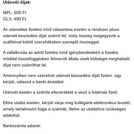
Utánvét díjak:
MPL: 600 Ft
GLS: 490 Ft
Az
utánvétes fizetési mód választása esetén a rendszer plusz
utánvét beszedési díjat számít fel, mely
összeg
megegyezik
a
szállítóval kötött szerződésben szereplő összeggel.
A vállalkozás az adott fizetési mód igénybevételéért a fizetési
móddal összefüggésben felmerült általa viselt költséget meghaladó
díjat nem számíthat fel.
Amennyiben nem szeretnél utánvét beszedési díjat fizetni, úgy
kérjük, válaszd a banki átutalást.
Utánvét esetén a számla ellenértékét a vevő a futárnak fizeti.
Előre utalás esetén, kérjük várja meg kollégánk elektronikus levelét,
amely tartalmazni fogja a számlát, illetve az utaláshoz szükséges
adatokat.
Bankszámla adatok: