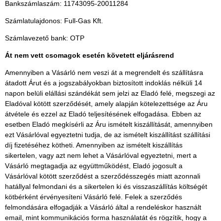
Bankszámlaszám: 11743095-20011284
Számlatulajdonos: Full-Gas Kft.
Számlavezető bank: OTP
Át nem vett csomagok esetén követett eljárásrend
Amennyiben a Vásárló nem veszi át a megrendelt és szállításra
átadott Árut és a jogszabályokban biztosított indoklás nélküli 14
napon belüli elállási szándékát sem jelzi az Eladó felé, megszegi az
Eladóval kötött szerződését, amely alapján kötelezettsége az Áru
átvétele és ezzel az Eladó teljesítésének elfogadása. Ebben az
esetben Eladó megkísérli az Áru ismételt kiszállítását, amennyiben
ezt Vásárlóval egyeztetni tudja, de az ismételt kiszállítást szállítási
díj fizetéséhez kötheti. Amennyiben az ismételt kiszállítás
sikertelen, vagy azt nem lehet a Vásárlóval egyeztetni, mert a
Vásárló megtagadja az együttműködést, Eladó jogosult a
Vásárlóval kötött szerződést a szerződésszegés miatt azonnali
hatállyal felmondani és a sikertelen ki és visszaszállítás költségét
kötbérként érvényesíteni Vásárló felé. Felek a szerződés
felmondására elfogadják a Vásárló által a rendeléskor használt
email, mint kommunikációs forma használatát és rögzítik, hogy a