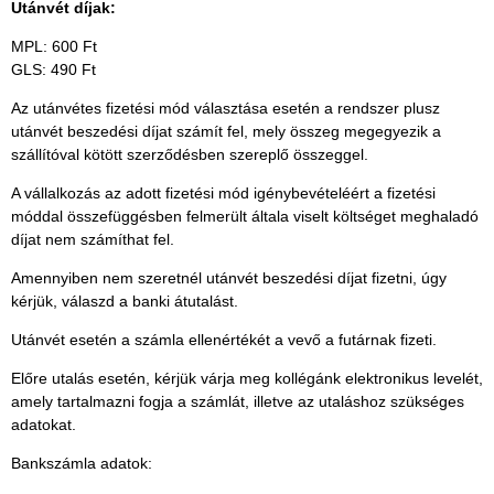
Utánvét díjak:
MPL: 600 Ft
GLS: 490 Ft
Az
utánvétes fizetési mód választása esetén a rendszer plusz
utánvét beszedési díjat számít fel, mely
összeg
megegyezik
a
szállítóval kötött szerződésben szereplő összeggel.
A vállalkozás az adott fizetési mód igénybevételéért a fizetési
móddal összefüggésben felmerült általa viselt költséget meghaladó
díjat nem számíthat fel.
Amennyiben nem szeretnél utánvét beszedési díjat fizetni, úgy
kérjük, válaszd a banki átutalást.
Utánvét esetén a számla ellenértékét a vevő a futárnak fizeti.
Előre utalás esetén, kérjük várja meg kollégánk elektronikus levelét,
amely tartalmazni fogja a számlát, illetve az utaláshoz szükséges
adatokat.
Bankszámla adatok: