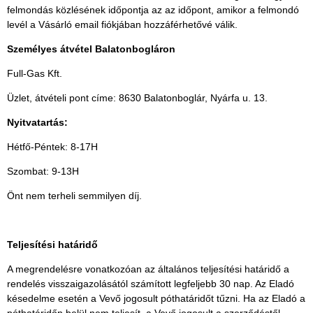
felmondás közlésének időpontja az az időpont, amikor a felmondó
levél a Vásárló email fiókjában hozzáférhetővé válik.
Személyes átvétel Balatonbogláron
Full-Gas Kft.
Üzlet, átvételi pont címe: 8630 Balatonboglár, Nyárfa u. 13.
Nyitvatartás:
Hétfő-Péntek: 8-17H
Szombat: 9-13H
Önt nem terheli semmilyen díj.
Teljesítési határidő
A megrendelésre vonatkozóan az általános teljesítési határidő a
rendelés visszaigazolásától számított legfeljebb 30 nap. Az Eladó
késedelme esetén a Vevő jogosult póthatáridőt tűzni. Ha az Eladó a