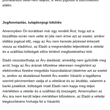
póthatáridőn belül nem teljesít, a Vevő jogosult a szerződéstől
elállni.
Jogfenntartás, tulajdonjogi kikötés
Amennyiben Ön korábban már úgy rendelt Árut, hogy azt a
kiszállítás során nem vette át (ide nem értve azt az esetet, amikor
elállási jogával élt), vagy az Áru nem kereste jelzéssel érkezett
vissza az eladóhoz, az Eladó a megrendelés teljesítését a vételár
és a szállítási költségek előre történő megfizetéséhez köti.
Eladó visszatarthatja az Áru átadását, ameddig nem győződik meg
arról, hogy az Áru árának kifizetése sikeresen megtörtént az
elektronikus fizetési megoldás használatával (ideértve azt az esetet
is, amikor az átutalással fizetett Áru esetén Vásárló a tagállama
szerinti pénznemben utalja el a vételárat és az átváltás, valamint a
banki jutalékok, költségek miatt Eladó nem kapja meg teljes
mértékben a vételár és a szállítási díj összegét). Amennyiben az
Áru ára nem került teljes mértékben kifizetésre, az Eladó a vételár
kiegészítésére hívhatja fel a Vásárlót.