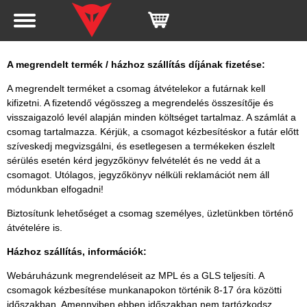
A megrendelt termék / házhoz szállítás díjának fizetése:
A megrendelt terméket a csomag átvételekor a futárnak kell
kifizetni. A fizetendő végösszeg a megrendelés összesítője és
visszaigazoló levél alapján minden költséget tartalmaz. A számlát a
csomag tartalmazza. Kérjük, a csomagot kézbesítéskor a futár előtt
szíveskedj megvizsgálni, és esetlegesen a termékeken észlelt
sérülés esetén kérd jegyzőkönyv felvételét és ne vedd át a
csomagot. Utólagos, jegyzőkönyv nélküli reklamációt nem áll
módunkban elfogadni!
Biztosítunk lehetőséget a csomag személyes, üzletünkben történő
átvételére is.
Házhoz szállítás, információk:
Webáruházunk megrendeléseit az MPL és a GLS teljesíti. A
csomagok kézbesítése munkanapokon történik 8-17 óra közötti
időszakban. Amennyiben ebben időszakban nem tartózkodsz