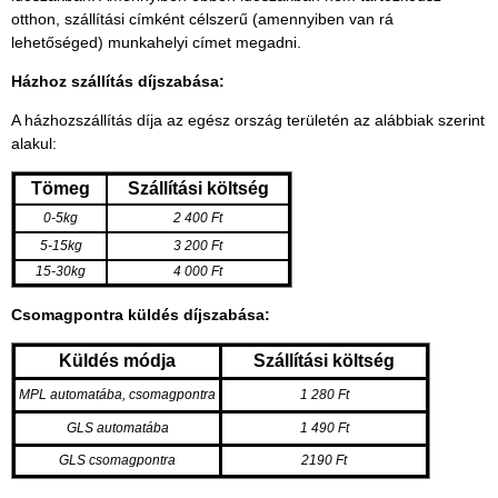
otthon, szállítási címként célszerű (amennyiben van rá
lehetőséged) munkahelyi címet megadni.
Házhoz szállítás díjszabása:
A házhozszállítás díja az egész ország területén az alábbiak szerint
alakul:
Tömeg
Szállítási költség
0-5kg
2 400 Ft
5-15kg
3 200 Ft
15-30kg
4 000 Ft
Csomagpontra küldés díjszabása:
Küldés módja
Szállítási költség
MPL automatába, csomagpontra
1 280 Ft
GLS automatába
1 490 Ft
GLS csomagpontra
2190 Ft