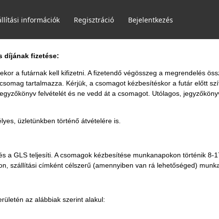
llítási információk
Regisztráció
Bejelentkezés
 díjának fizetése:
or a futárnak kell kifizetni. A fizetendő végösszeg a megrendelés össz
 csomag tartalmazza. Kérjük, a csomagot kézbesítéskor a futár előtt sz
jegyzőkönyv felvételét és ne vedd át a csomagot. Utólagos, jegyzőkön
yes, üzletünkben történő átvételére is.
 a GLS teljesíti. A csomagok kézbesítése munkanapokon történik 8-1
n, szállítási címként célszerű (amennyiben van rá lehetőséged) munk
rületén az alábbiak szerint alakul: