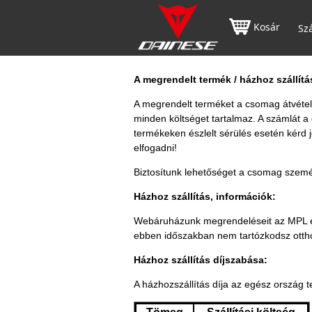
Kosár
Szá
A megrendelt termék / házhoz szállítás
A megrendelt terméket a csomag átvételek
minden költséget tartalmaz. A számlát a
termékeken észlelt sérülés esetén kérd 
elfogadni!
Biztosítunk lehetőséget a csomag személ
Házhoz szállítás, információk:
Webáruházunk megrendeléseit az MPL és
ebben időszakban nem tartózkodsz ottho
Házhoz szállítás díjszabása:
A házhozszállítás díja az egész ország te