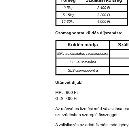
Tömeg
Szállítási költség
0-5kg
2 400 Ft
5-15kg
3 200 Ft
15-30kg
4 000 Ft
Csomagpontra küldés díjszabása:
Küldés módja
Száll
MPL automatába, csomagpontra
GLS automatába
GLS csomagpontra
Utánvét díjak:
MPL: 600 Ft
GLS: 490 Ft
Az
utánvétes fizetési mód választása ese
szerződésben szereplő összeggel.
A vállalkozás az adott fizetési mód igén