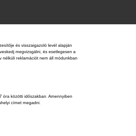
esítője és visszaigazoló levél alapján
íveskedj megvizsgálni, és esetlegesen a
yv nélküli reklamációt nem áll módunkban
7 óra közötti időszakban. Amennyiben
ahelyi címet megadni.