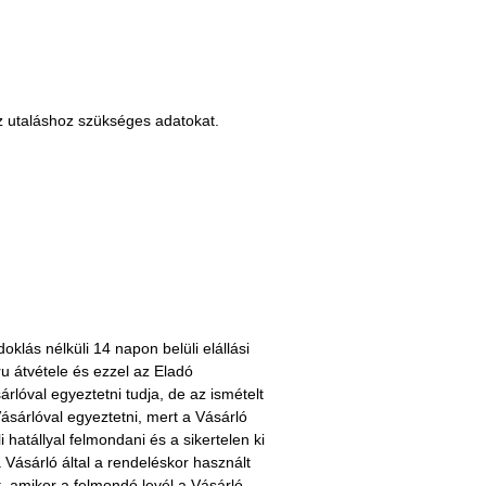
 az utaláshoz szükséges adatokat.
klás nélküli 14 napon belüli elállási
u átvétele és ezzel az Eladó
rlóval egyeztetni tudja, de az ismételt
 Vásárlóval egyeztetni, mert a Vásárló
hatállyal felmondani és a sikertelen ki
 Vásárló által a rendeléskor használt
, amikor a felmondó levél a Vásárló