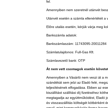
fel.
Amennyiben nem szeretnél utánvét beszedé
Utánvét esetén a számla ellenértékét a ve
Előre utalás esetén, kérjük várja meg ko
Bankszámla adatok:
Bankszámlaszám: 11743095-20011284
Számlatulajdonos: Full-Gas Kft.
Számlavezető bank: OTP
Át nem vett csomagok esetén követet
Amennyiben a Vásárló nem veszi át a megr
szándékát sem jelzi az Eladó felé, megsz
teljesítésének elfogadása. Ebben az eset
kiszállítást szállítási díj fizetéséhez kö
megtagadja az együttműködést, Eladó jog
és visszaszállítás költségét kötbérként 
email, mint kommunikációs forma használ