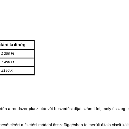
ítási költség
1 280 Ft
1 490 Ft
2190 Ft
tén a rendszer plusz utánvét beszedési díjat számít fel, mely
összeg
m
ybevételéért a fizetési móddal összefüggésben felmerült általa viselt k