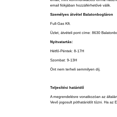
email fiókjában hozzáférhetővé válik.
Személyes átvétel Balatonbogláron
Full-Gas Kft.
Üzlet, átvételi pont címe: 8630 Balatonbo
Nyitvatartás:
Hétfő-Péntek: 8-17H
Szombat: 9-13H
Önt nem terheli semmilyen díj.
Teljesítési határidő
A megrendelésre vonatkozóan az általáno
Vevő jogosult póthatáridőt tűzni. Ha az E