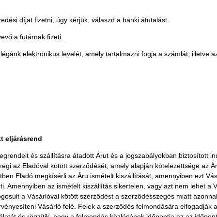
si díjat fizetni, úgy kérjük, válaszd a banki átutalást.
vő a futárnak fizeti.
llégánk elektronikus levelét, amely tartalmazni fogja a számlát, illetve
t eljárásrend
endelt és szállításra átadott Árut és a jogszabályokban biztosított indo
egi az Eladóval kötött szerződését, amely alapján kötelezettsége az Ár
ben Eladó megkísérli az Áru ismételt kiszállítását, amennyiben ezt Vásá
theti. Amennyiben az ismételt kiszállítás sikertelen, vagy azt nem lehet a
osult a Vásárlóval kötött szerződést a szerződésszegés miatt azonnali 
érvényesíteni Vásárló felé. Felek a szerződés felmondására elfogadják a
atát és rögzítik, hogy a felmondás közlésének időpontja az az időpont