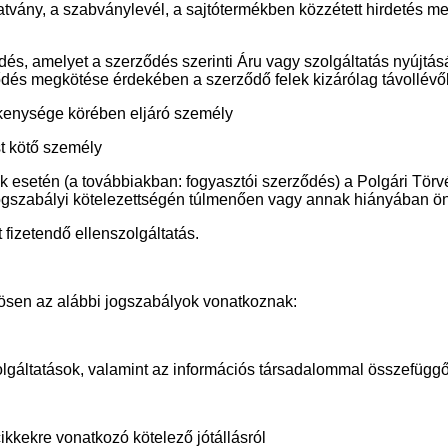
tvány, a szabványlevél, a sajtótermékben közzétett hirdetés meg
dés, amelyet a szerződés szerinti Áru vagy szolgáltatás nyújtás
rződés megkötése érdekében a szerződő felek kizárólag távollév
vékenysége körében eljáró személy
st kötő személy
k esetén (a továbbiakban: fogyasztói szerződés) a Polgári Törvény
jogszabályi kötelezettségén túlmenően vagy annak hiányában önk
t fizetendő ellenszolgáltatás.
nösen az alábbi jogszabályok vonatkoznak:
zolgáltatások, valamint az információs társadalommal összefügg
ikkekre vonatkozó kötelező jótállásról