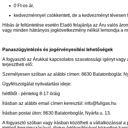
0 Ft-os ár,
kedvezménnyel csökkentett, de a kedvezményt tévesen felt
Hibás ár feltüntetése esetén Eladó felajánlja az Áru valós ár
vagy minden hátrányos jogkövetkezmény nélkül lemondja a m
Panaszügyintézés és jogérvényesítési lehetőségek
A fogyasztó az Árukkal kapcsolatos szavatossági igényt vag
terjesztheti elő:
Személyesen szóban az alábbi címen: 8630 Balatonboglár, Nyá
Ügyfélszolgálat nyitvatartási ideje:
hétfőtől - péntekig 8-17 óráig
Írásban az alábbi email címen keresztül: info@fullgas.hu
Írásban postai úton: 8630 Balatonboglár, Nyárfa u. 13.
A fogyasztó szóban vagy írásban közölheti a vállalkozással a 
történő forgalmazásával, illetve értékesítésével közvetlen ka