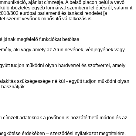
mmunikáció, ajánlat címzettje. A belső piacon belül a vevő
gkülönböztetés egyéb formáival szembeni fellépésről, valamint
018/302 európai parlamenti és tanácsi rendelet [a
t szerint vevőnek minősülő vállalkozás is
 céljának megfelelő funkciókat betöltse
 személy, aki vagy amely az Árun nevének, védjegyének vagy
együtt tudjon működni olyan hardverrel és szoftverrel, amely
 átalakítás szükségessége nélkül - együtt tudjon működni olyan
t használják
ki címzett adatoknak a jövőben is hozzáférhető módon és az
megkötése érdekében – szerződési nyilatkozat megtételére.