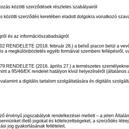
lkozás közötti szerződések részletes szabályairól
s közötti szerződés keretében eladott dolgokra vonatkozó szavat
ogról és az információszabadságról
DELETE (2018. február 28.) a belső piacon belül a vevő ál
al és a megkülönböztetés egyéb formáival szembeni fellépésről,
DELETE (2016. április 27.) a természetes személyeknek a 
int a 95/46/EK rendelet hatályon kívül helyezéséről (általános 
 valamint a digitális tartalom szolgáltatására és digitális szolg
ező érvényű jogszabályok rendelkezései mellett – a jelen Által
nket illető jogokat és kötelezettségeket, a szerződés létrejöttén
lási jog gyakorlásának feltételeit.