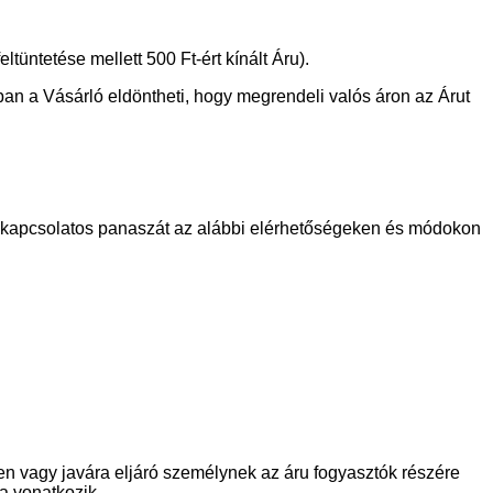
üntetése mellett 500 Ft-ért kínált Áru).
ban a Vásárló eldöntheti, hogy megrendeli valós áron az Árut
l kapcsolatos panaszát az alábbi elérhetőségeken és módokon
ben vagy javára eljáró személynek az áru fogyasztók részére
a vonatkozik.