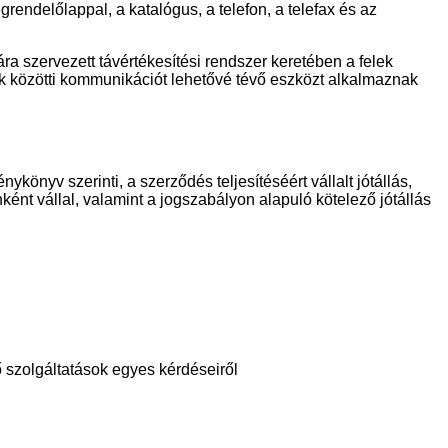
rendelőlappal, a katalógus, a telefon, a telefax és az
ára szervezett távértékesítési rendszer keretében a felek
ők közötti kommunikációt lehetővé tévő eszközt alkalmaznak
könyv szerinti, a szerződés teljesítéséért vállalt jótállás,
ént vállal, valamint a jogszabályon alapuló kötelező jótállás
ő szolgáltatások egyes kérdéseiről