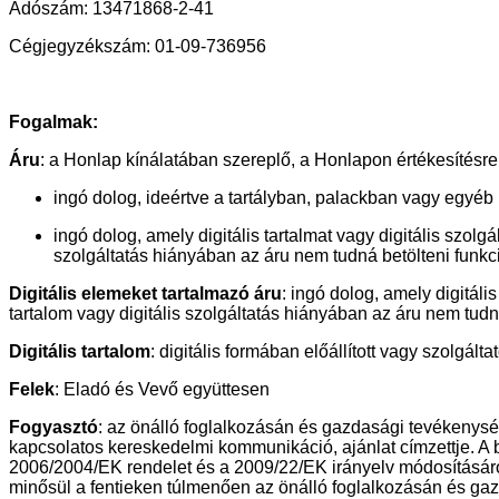
Adószám: 13471868-2-41
Cégjegyzékszám: 01-09-736956
Fogalmak:
Áru
: a Honlap kínálatában szereplő, a Honlapon értékesítésre
ingó dolog, ideértve a tartályban, palackban vagy egyéb
ingó dolog, amely digitális tartalmat vagy digitális szolg
szolgáltatás hiányában az áru nem tudná betölteni funkció
Digitális elemeket tartalmazó áru
: ingó dolog, amely digitáli
tartalom vagy digitális szolgáltatás hiányában az áru nem tudná
Digitális tartalom
: digitális formában előállított vagy szolgáltat
Felek
: Eladó és Vevő együttesen
Fogyasztó
: az önálló foglalkozásán és gazdasági tevékenység
kapcsolatos kereskedelmi kommunikáció, ajánlat címzettje. A b
2006/2004/EK rendelet és a 2009/22/EK irányelv módosításáró
minősül a fentieken túlmenően az önálló foglalkozásán és gazd