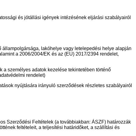
ossági és jótállási igények intézésének eljárási szabályairól
lampolgársága, lakóhelye vagy letelepedési helye alapján
 valamint a 2006/2004/EK és az (EU) 2017/2394 rendelet,
személyes adatok kezelése tekintetében történő
adatvédelmi rendelet)
áltatások nyújtására irányuló szerződések részletes szabályairól
ános Szerződési Feltételek (a továbbiakban: ÁSZF) határozzák
ek feltételeit, a teljesítési határidőket, a szállítási és