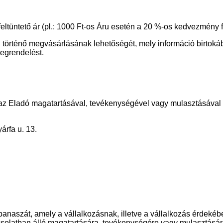
üntető ár (pl.: 1000 Ft-os Áru esetén a 20 %-os kedvezmény felt
on történő megvásárlásának lehetőségét, mely információ birtoká
egrendelést.
y az Eladó magatartásával, tevékenységével vagy mulasztásáva
rfa u. 13.
panaszát, amely a vállalkozásnak, illetve a vállalkozás érdeké
pcsolatban álló magatartására, tevékenységére vagy mulasztásár