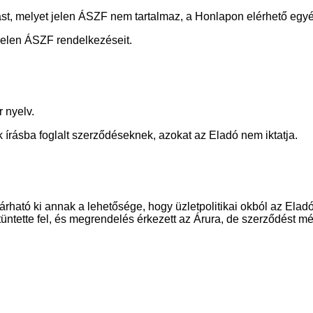
t, melyet jelen ÁSZF nem tartalmaz, a Honlapon elérhető egyéb
jelen ÁSZF rendelkezéseit.
 nyelv.
írásba foglalt szerződéseknek, azokat az Eladó nem iktatja.
árható ki annak a lehetősége, hogy üzletpolitikai okból az Elad
tette fel, és megrendelés érkezett az Árura, de szerződést még