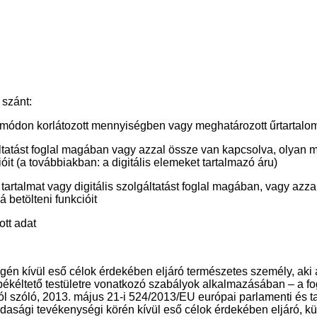
 szánt:
 módon korlátozott mennyiségben vagy meghatározott űrtartalomm
áltatást foglal magában vagy azzal össze van kapcsolva, olyan mód
it (a továbbiakban: a digitális elemeket tartalmazó áru)
s tartalmat vagy digitális szolgáltatást foglal magában, vagy azz
 betölteni funkcióit
ott adat
én kívül eső célok érdekében eljáró természetes személy, aki á
ékéltető testületre vonatkozó szabályok alkalmazásában – a fog
l szóló, 2013. május 21-i 524/2013/EU európai parlamenti és t
asági tevékenységi körén kívül eső célok érdekében eljáró, külön