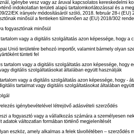
sznál, igénybe vesz vagy az áruval kapcsolatos kereskedelmi ko
rténő indokolatlan területi alapú tartalomkorlátozással és a me
/22/EK irányelv módosításáról szóló, 2018. február 28-i (EU) 2
ztónak minősül a fentieken túlmenően az (EU) 2018/302 rendele
ya fogyasztónak minősül
lis tartalom vagy a digitális szolgáltatás azon képessége, hogy a
Európai Unió területére behozó importőr, valamint bármely olyan
rtóként tünteti fel
ális tartalom vagy a digitális szolgáltatás azon képessége, hogy 
t vagy digitális szolgáltatásokat általában együtt használják
lis tartalom vagy a digitális szolgáltatás azon képessége, hogy -
igitális tartalmat vagy digitális szolgáltatásokat általában együt
olgál
velezés igénybevételével létrejövő adásvételi szerződés
teszi a fogyasztó vagy a vállalkozás számára a személyesen ne
olt adatok változatlan formában történő megjelenítését
olyan eszköz, amely alkalmas a felek távollétében – szerződés 