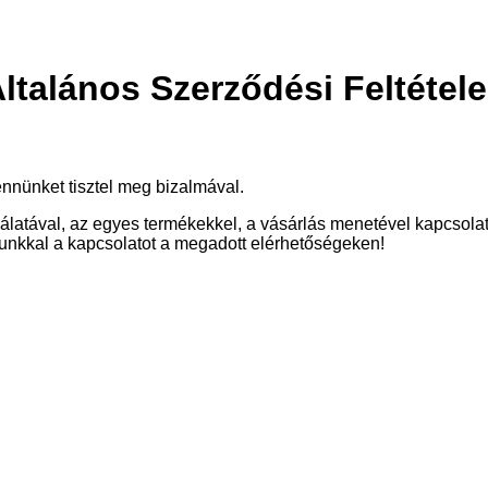
ltalános Szerződési Feltétel
nnünket tisztel meg bizalmával.
nálatával, az egyes termékekkel, a vásárlás menetével kapcsola
sunkkal a kapcsolatot a megadott elérhetőségeken!