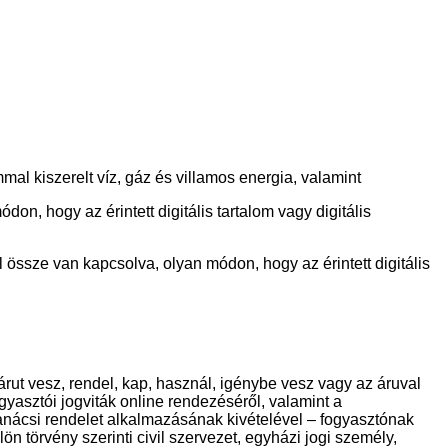
al kiszerelt víz, gáz és villamos energia, valamint
on, hogy az érintett digitális tartalom vagy digitális
al össze van kapcsolva, olyan módon, hogy az érintett digitális
rut vesz, rendel, kap, használ, igénybe vesz vagy az áruval
yasztói jogviták online rendezéséről, valamint a
anácsi rendelet alkalmazásának kivételével – fogyasztónak
 törvény szerinti civil szervezet, egyházi jogi személy,