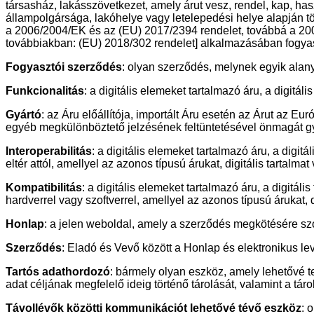
társasház, lakásszövetkezet, amely árut vesz, rendel, kap, ha
állampolgársága, lakóhelye vagy letelepedési helye alapján tö
a 2006/2004/EK és az (EU) 2017/2394 rendelet, továbbá a 2009
továbbiakban: (EU) 2018/302 rendelet] alkalmazásában fogyas
Fogyasztói szerződés
: olyan szerződés, melynek egyik alan
Funkcionalitás
: a digitális elemeket tartalmazó áru, a digitá
Gyártó
: az Áru előállítója, importált Áru esetén az Árut az 
egyéb megkülönböztető jelzésének feltüntetésével önmagát gyá
Interoperabilitás
: a digitális elemeket tartalmazó áru, a digit
eltér attól, amellyel az azonos típusú árukat, digitális tartalma
Kompatibilitás
: a digitális elemeket tartalmazó áru, a digitá
hardverrel vagy szoftverrel, amellyel az azonos típusú árukat, d
Honlap
: a jelen weboldal, amely a szerződés megkötésére sz
Szerződés
: Eladó és Vevő között a Honlap és elektronikus le
Tartós adathordozó
: bármely olyan eszköz, amely lehetővé 
adat céljának megfelelő ideig történő tárolását, valamint a tár
Távollévők közötti kommunikációt lehetővé tévő eszköz
: 