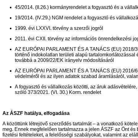
45/2014. (II.26.) kormányrendelet a fogyasztó és a válla
19/2014. (IV.29.) NGM rendelet a fogyasztó és vállalkozá
1999. évi LXXVI. törvény a szerzői jogról
2011. évi CXII. törvény az információs önrendelkezési j
AZ EURÓPAI PARLAMENT ÉS A TANÁCS (EU) 2018/302 REN
történő indokolatlan területi alapú tartalomkorlátozáss
továbbá a 2009/22/EK irányelv módosításáról
AZ EURÓPAI PARLAMENT ÉS A TANÁCS (EU) 2016/679 REN
védelméről és az ilyen adatok szabad áramlásáról, valam
A fogyasztó és vállalkozás közötti, az áruk adásvételére,
szóló 373/2021. (VI. 30.) Korm. rendelet
Az ÁSZF hatálya, elfogadása
A közöttünk létrejövő szerződés tartalmát – a vonatkozó kötel
meg. Ennek megfelelően tartalmazza a jelen ÁSZF az Önt és bennü
fizetési feltételeket, a felelősségi szabályokat, valamint az elál