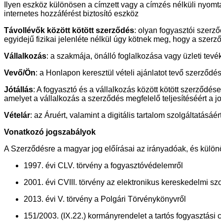
Ilyen eszköz különösen a címzett vagy a címzés nélküli nyomta
internetes hozzáférést biztosító eszköz
Távollévők között kötött szerződés
: olyan fogyasztói szerző
egyidejű fizikai jelenléte nélkül úgy kötnek meg, hogy a sze
Vállalkozás
: a szakmája, önálló foglalkozása vagy üzleti te
Vevő/Ön
: a Honlapon keresztül vételi ajánlatot tevő szerződé
Jótállás
: A fogyasztó és a vállalkozás között kötött szerződése
amelyet a vállalkozás a szerződés megfelelő teljesítéséért a 
Vételár
: az Áruért, valamint a digitális tartalom szolgáltatásáér
Vonatkozó jogszabályok
A Szerződésre a magyar jog előírásai az irányadóak, és külö
1997. évi CLV. törvény a fogyasztóvédelemről
2001. évi CVIII. törvény az elektronikus kereskedelmi s
2013. évi V. törvény a Polgári Törvénykönyvről
151/2003. (IX.22.) kormányrendelet a tartós fogyasztási c