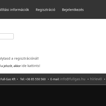
llítási információk
Regisztráció
Bejelentkezés
olytasd a regisztrációnál!
ide kattints!
 a jelszót, akkor
info@fullgas.hu
hírlevél
ull-Gas Kft • Tel: +36 85 550 560 • E-mail:
•