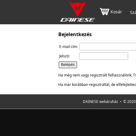
Kosár
Szá
Bejelentkezés
E-mail cím:
Jelszó:
f
Ha még nem vagy regisztrált felhasználónk,
Ha már korábban regisztráltál, de elfelejtetted
DAINESE webáruház • © 2020 F