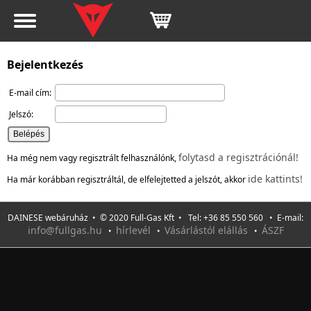
Bejelentkezés
E-mail cím:
Jelszó:
folytasd a regisztrációnál!
Ha még nem vagy regisztrált felhasználónk,
ide kattints!
Ha már korábban regisztráltál, de elfelejtetted a jelszót, akkor
DAINESE webáruház • © 2020 Full-Gas Kft • Tel: +36 85 550 560 • E-mail:
info@fullgas.hu
hírlevél
Vásárlástól elállás
ÁSZF
•
•
•