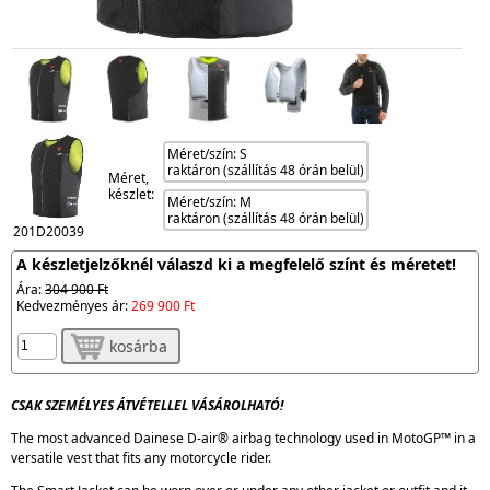
Méret/szín: S
raktáron (szállítás 48 órán belül)
Méret,
készlet:
Méret/szín: M
raktáron (szállítás 48 órán belül)
201D20039
A készletjelzőknél válaszd ki a megfelelő színt és méretet!
Ára:
304 900 Ft
Kedvezményes ár:
269 900 Ft
kosárba
CSAK SZEMÉLYES ÁTVÉTELLEL VÁSÁROLHATÓ!
The most advanced Dainese D-air® airbag technology used in MotoGP™ in a
versatile vest that fits any motorcycle rider.