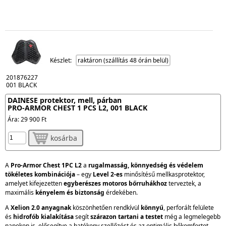
Készlet:
raktáron (szállítás 48 órán belül)
201876227
001 BLACK
DAINESE protektor, mell, párban
PRO-ARMOR CHEST 1 PCS L2, 001 BLACK
Ára:
29 900 Ft
kosárba
A
Pro-Armor Chest 1PC L2
a
rugalmasság, könnyedség és védelem
tökéletes kombinációja
– egy
Level 2-es
minősítésű mellkasprotektor,
amelyet kifejezetten
egyberészes motoros bőrruhákhoz
terveztek, a
maximális
kényelem és biztonság
érdekében.
A
Xelion 2.0 anyagnak
köszönhetően rendkívül
könnyű
, perforált felülete
és
hidrofób kialakítása
segít
szárazon tartani a testet
még a legmelegebb
napokon is, elősegítve a hatékony szellőzést és az optimális hőkomfortot.