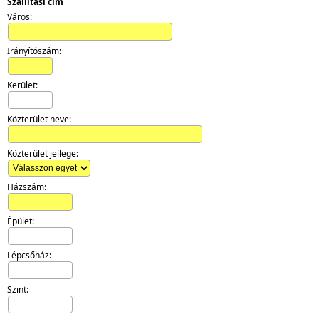
Szállítási cím
Város:
Irányítószám:
Kerület:
Közterület neve:
Közterület jellege:
Házszám:
Épület:
Lépcsőház:
Szint: