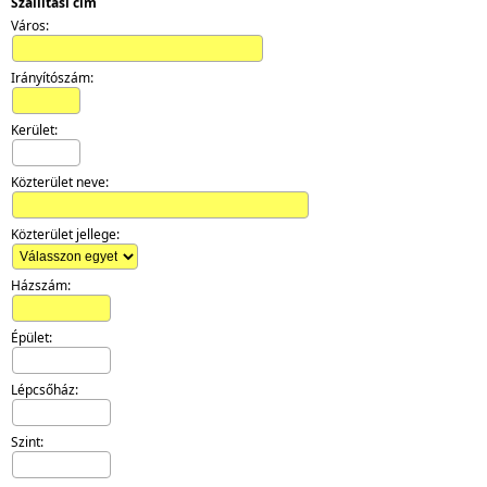
Szállítási cím
Város:
Irányítószám:
Kerület:
Közterület neve:
Közterület jellege:
Házszám:
Épület:
Lépcsőház:
Szint: