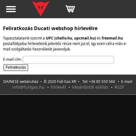
Feliratkozás Ducati webshop hírlevélre
Tapasztalataink szerint a
UPC (chello.hu, upcmail.hu)
és
freemail.hu
postafiókjaiba hírleveleink jelentős része nem jut el, így ezen célra más e-
mail szolgáltatás használatát javasoljuk.
E-mail cím:
DAINESE webáruház • © 2020 Full-Gas Kft • Tel: +36 85 550 560 • E-mail:
info@fullgas.hu
hírlevél
Vásárlástól elállás
ÁSZF
•
•
•