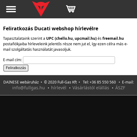
Feliratkozás Ducati webshop hírlevélre
Tapasztalataink szerint a
UPC (chello.hu, upcmail.hu)
és
freemail.hu
postafiókjaiba hírleveleink jelentős része nem jut el, így ezen célra más e-
mail szolgáltatás használatát javasoljuk.
E-mail cím:
DAINESE webáruház • © 2020 Full-Gas Kft • Tel: +36 85 550 560 • E-mail:
info@fullgas.hu
hírlevél
Vásárlástól elállás
ÁSZF
•
•
•